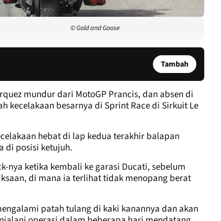
© Gold and Goose
Tambah
uez mundur dari MotoGP Prancis, dan absen di
 kecelakaan besarnya di Sprint Race di Sirkuit Le
celakaan hebat di lap kedua terakhir balapan
 di posisi ketujuh.
k-nya ketika kembali ke garasi Ducati, sebelum
ksaan, di mana ia terlihat tidak menopang berat
mengalami patah tulang di kaki kanannya dan akan
njalani operasi dalam beberapa hari mendatang.