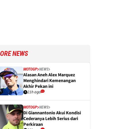
ORE NEWS
MOTOGP
NEWS
Alasan Aneh Alex Marquez
Menghindari Kemenangan
Akhir Pekan ini
21h ago
MOTOGP
NEWS
Di Giannantonio Akui Kondisi
Cederanya Lebih Serius dari
Perkiraan