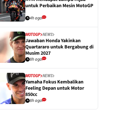
untuk Perbaikan Mesin MotoGP
4h ago
MOTOGP
NEWS
Jawaban Honda Yakinkan
Quartararo untuk Bergabung di
Musim 2027
8h ago
MOTOGP
NEWS
Yamaha Fokus Kembalikan
Feeling Depan untuk Motor
850cc
8h ago