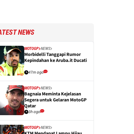
ATEST NEWS
MOTOGP
NEWS
Morbidelli Tanggapi Rumor
Kepindahan ke Aruba.it Ducati
47m ago
MOTOGP
NEWS
Bagnaia Meminta Kejelasan
Segera untuk Gelaran MotoGP
Qatar
3h ago
MOTOGP
NEWS
KTM Mendapat Lampu Hijau