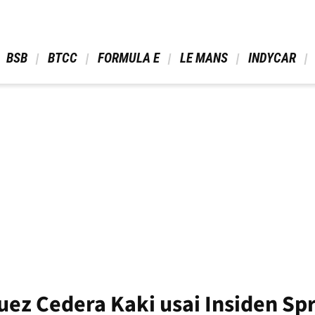
 BSB 
 BTCC 
 FORMULA E 
 LE MANS 
 INDYCAR 
z Cedera Kaki usai Insiden Spr