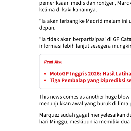
pemeriksaan medis dan rontgen, Marc d
kelima di kaki kanannya.
“Ia akan terbang ke Madrid malam ini 
depan.
“Ia tidak akan berpartisipasi di GP C
informasi lebih lanjut sesegera mungkin
Read Also
MotoGP Inggris 2026: Hasil Latiha
Tiga Pembalap yang Diprediksi s
This news comes as another huge blow
menunjukkan awal yang buruk di lima 
Marquez sudah gagal menyelesaikan d
hari Minggu, meskipun ia memiliki du