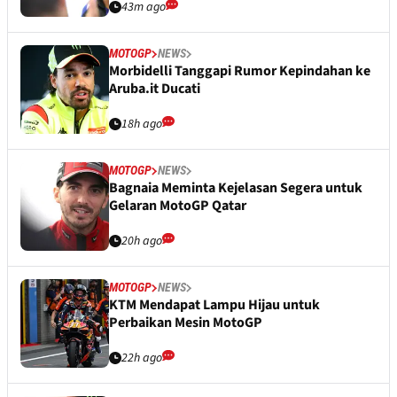
43m ago
MOTOGP
NEWS
Morbidelli Tanggapi Rumor Kepindahan ke
Aruba.it Ducati
18h ago
MOTOGP
NEWS
Bagnaia Meminta Kejelasan Segera untuk
Gelaran MotoGP Qatar
20h ago
MOTOGP
NEWS
KTM Mendapat Lampu Hijau untuk
Perbaikan Mesin MotoGP
22h ago