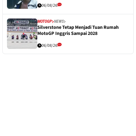
06/08/26
MOTOGP
NEWS
Silverstone Tetap Menjadi Tuan Rumah
MotoGP Inggris Sampai 2028
06/08/26