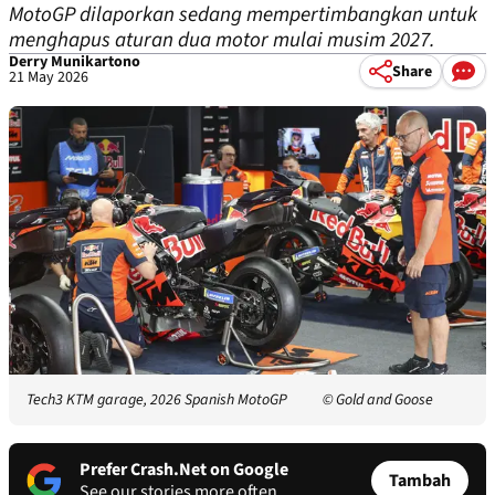
MotoGP dilaporkan sedang mempertimbangkan untuk
menghapus aturan dua motor mulai musim 2027.
Derry Munikartono
Share
21 May 2026
Tech3 KTM garage, 2026 Spanish MotoGP
© Gold and Goose
Prefer Crash.Net on Google
Tambah
See our stories more often