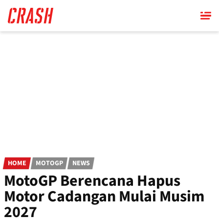
Skip
to
main
content
HOME
MOTOGP
NEWS
MotoGP Berencana Hapus
Motor Cadangan Mulai Musim
2027