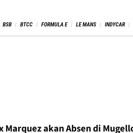
 BSB 
 BTCC 
 FORMULA E 
 LE MANS 
 INDYCAR 
ex Marquez akan Absen di Mugell