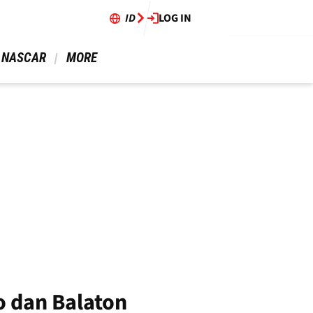
ID
LOG IN
 NASCAR 
 MORE 
o dan Balaton