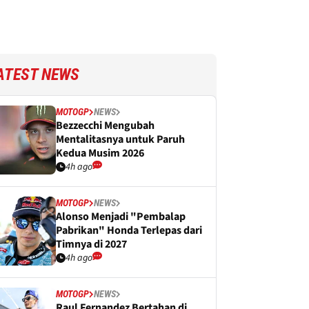
ATEST NEWS
MOTOGP
NEWS
Bezzecchi Mengubah
Mentalitasnya untuk Paruh
Kedua Musim 2026
4h ago
MOTOGP
NEWS
Alonso Menjadi "Pembalap
Pabrikan" Honda Terlepas dari
Timnya di 2027
4h ago
MOTOGP
NEWS
Raul Fernandez Bertahan di