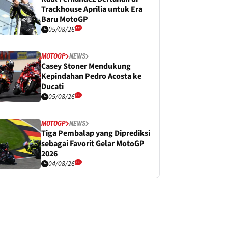
Trackhouse Aprilia untuk Era
Baru MotoGP
05/08/26
MOTOGP
NEWS
Casey Stoner Mendukung
Kepindahan Pedro Acosta ke
Ducati
05/08/26
MOTOGP
NEWS
Tiga Pembalap yang Diprediksi
sebagai Favorit Gelar MotoGP
2026
04/08/26