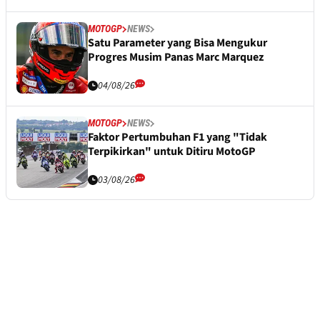
MOTOGP
NEWS
Satu Parameter yang Bisa Mengukur
Progres Musim Panas Marc Marquez
04/08/26
MOTOGP
NEWS
Faktor Pertumbuhan F1 yang "Tidak
Terpikirkan" untuk Ditiru MotoGP
03/08/26