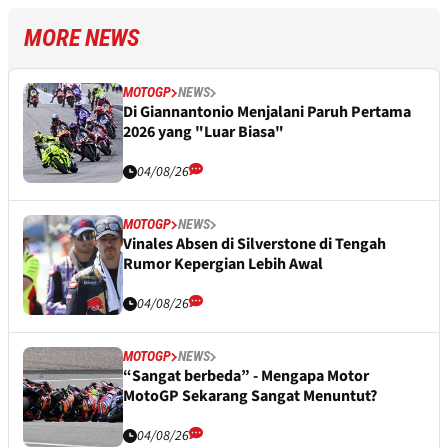
MORE NEWS
MOTOGP
NEWS
Di Giannantonio Menjalani Paruh Pertama
2026 yang "Luar Biasa"
04/08/26
MOTOGP
NEWS
Vinales Absen di Silverstone di Tengah
Rumor Kepergian Lebih Awal
04/08/26
MOTOGP
NEWS
“Sangat berbeda” - Mengapa Motor
MotoGP Sekarang Sangat Menuntut?
04/08/26