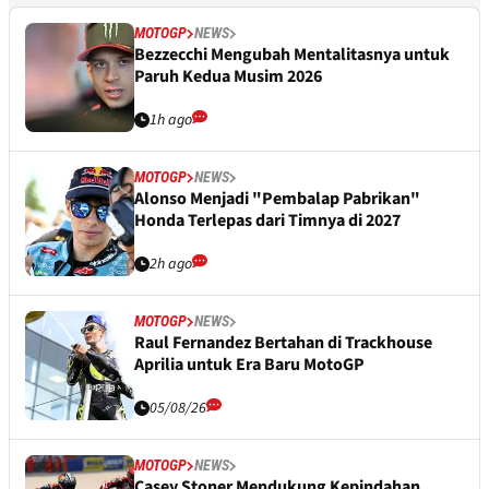
MOTOGP
NEWS
Bezzecchi Mengubah Mentalitasnya untuk
Paruh Kedua Musim 2026
1h ago
MOTOGP
NEWS
Alonso Menjadi "Pembalap Pabrikan"
Honda Terlepas dari Timnya di 2027
2h ago
MOTOGP
NEWS
Raul Fernandez Bertahan di Trackhouse
Aprilia untuk Era Baru MotoGP
05/08/26
MOTOGP
NEWS
Casey Stoner Mendukung Kepindahan