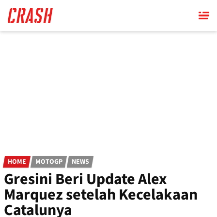
Skip
to
main
content
HOME
MOTOGP
NEWS
Gresini Beri Update Alex
Marquez setelah Kecelakaan
Catalunya