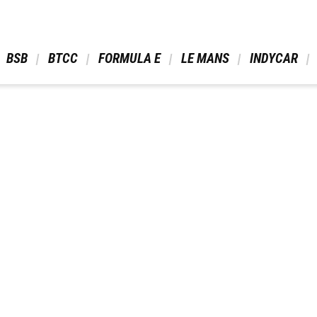
 BSB 
 BTCC 
 FORMULA E 
 LE MANS 
 INDYCAR 