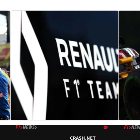
F1
NEWS
F1
NE
08/05/19
Renault shakes up F1 team
Halo 
CRASH.NET