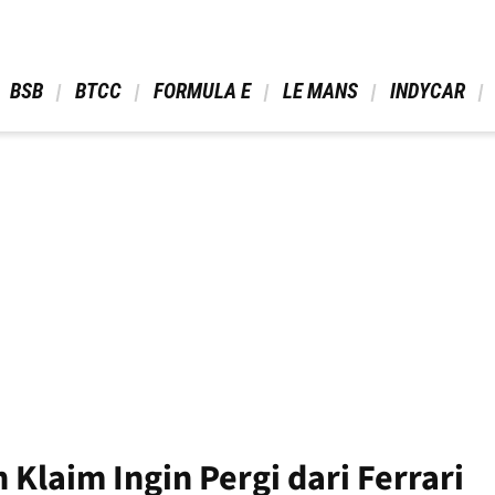
 BSB 
 BTCC 
 FORMULA E 
 LE MANS 
 INDYCAR 
 Klaim Ingin Pergi dari Ferrari