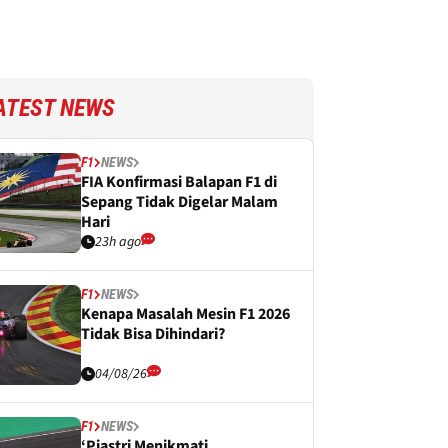
ATEST NEWS
F1
NEWS
FIA Konfirmasi Balapan F1 di
Sepang Tidak Digelar Malam
Hari
23h ago
F1
NEWS
Kenapa Masalah Mesin F1 2026
Tidak Bisa Dihindari?
04/08/26
F1
NEWS
‘Piastri Menikmati