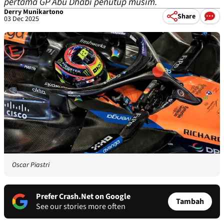
pertama GP Abu Dhabi penutup musim.
Derry Munikartono
Share
03 Dec 2025
Oscar Piastri
Prefer Crash.Net on Google
Tambah
See our stories more often