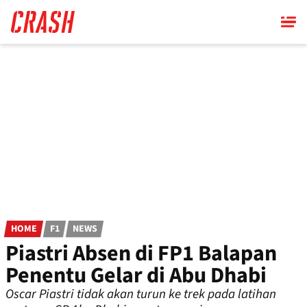
Skip
to
main
content
HOME
F1
NEWS
Piastri Absen di FP1 Balapan
Penentu Gelar di Abu Dhabi
Oscar Piastri tidak akan turun ke trek pada latihan