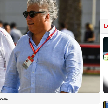
L
acing.