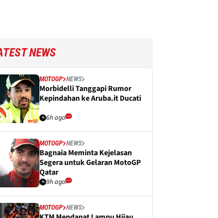
ATEST NEWS
MOTOGP
NEWS
Morbidelli Tanggapi Rumor
Kepindahan ke Aruba.it Ducati
6h ago
MOTOGP
NEWS
Bagnaia Meminta Kejelasan
Segera untuk Gelaran MotoGP
Qatar
9h ago
MOTOGP
NEWS
KTM Mendapat Lampu Hijau