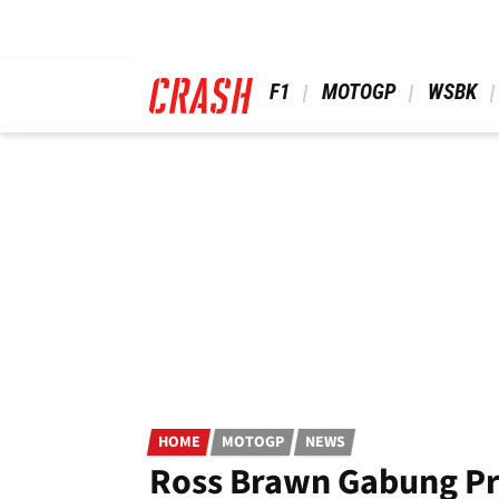
Skip
to
main
content
 F1 
 MOTOGP 
 WSBK 
HOME
MOTOGP
NEWS
Ross Brawn Gabung Pr