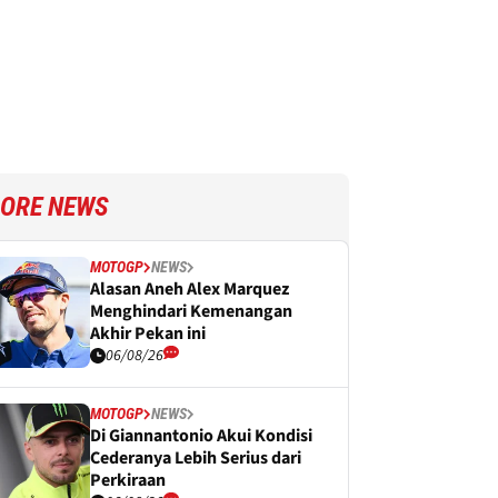
ORE NEWS
MOTOGP
NEWS
Alasan Aneh Alex Marquez
Menghindari Kemenangan
Akhir Pekan ini
06/08/26
MOTOGP
NEWS
Di Giannantonio Akui Kondisi
Cederanya Lebih Serius dari
Perkiraan