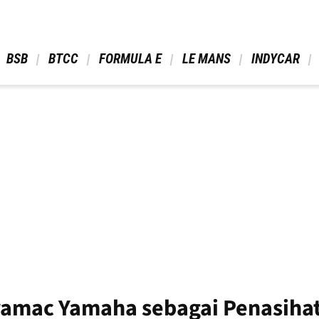
 BSB 
 BTCC 
 FORMULA E 
 LE MANS 
 INDYCAR 
amac Yamaha sebagai Penasihat 