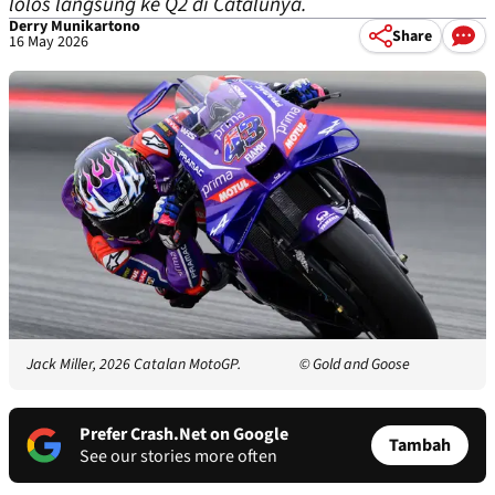
lolos langsung ke Q2 di Catalunya.
Derry Munikartono
Share
16 May 2026
Jack Miller, 2026 Catalan MotoGP.
© Gold and Goose
Prefer Crash.Net on Google
Tambah
See our stories more often