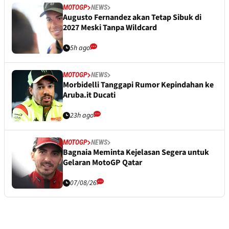
MOTOGP
NEWS
Augusto Fernandez akan Tetap Sibuk di
2027 Meski Tanpa Wildcard
5h ago
MOTOGP
NEWS
Morbidelli Tanggapi Rumor Kepindahan ke
Aruba.it Ducati
23h ago
MOTOGP
NEWS
Bagnaia Meminta Kejelasan Segera untuk
Gelaran MotoGP Qatar
07/08/26