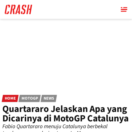
Skip
to
main
content
HOME
MOTOGP
NEWS
Quartararo Jelaskan Apa yang
Dicarinya di MotoGP Catalunya
Fabio Quartararo menuju Catalunya berbekal