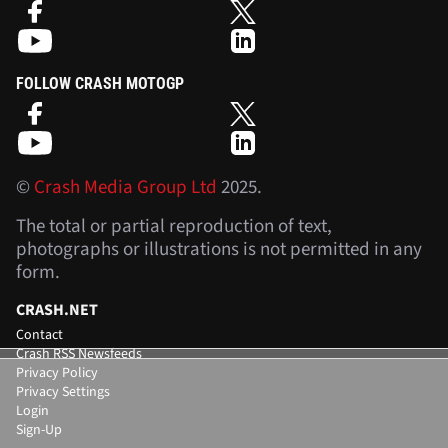
FOLLOW CRASH MOTOGP
©
Crash Media Group Ltd
2025.
The total or partial reproduction of text,
photographs or illustrations is not permitted in any
form.
CRASH.NET
Contact
Crash RSS Newsfeeds
Privacy Policy
Privacy Settings
Login
Sign-Up