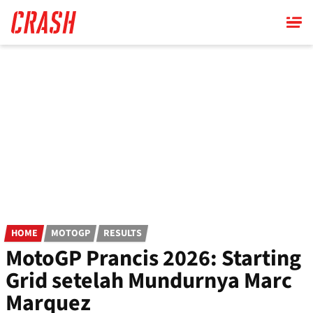
Skip
to
main
content
HOME
MOTOGP
RESULTS
MotoGP Prancis 2026: Starting
Grid setelah Mundurnya Marc
Marquez