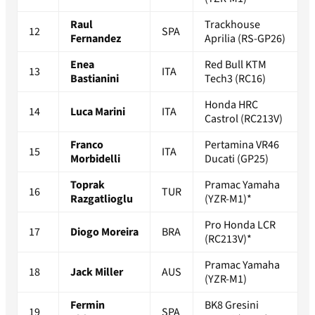
Raul
Trackhouse
12
SPA
Fernandez
Aprilia (RS-GP26)
Enea
Red Bull KTM
13
ITA
Bastianini
Tech3 (RC16)
Honda HRC
14
Luca Marini
ITA
Castrol (RC213V)
Franco
Pertamina VR46
15
ITA
Morbidelli
Ducati (GP25)
Toprak
Pramac Yamaha
16
TUR
Razgatlioglu
(YZR-M1)*
Pro Honda LCR
17
Diogo Moreira
BRA
(RC213V)*
Pramac Yamaha
18
Jack Miller
AUS
(YZR-M1)
Fermin
BK8 Gresini
19
SPA