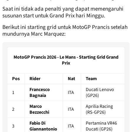
Saat ini tidak ada penalti yang dapat memengaruhi
susunan start untuk Grand Prix hari Minggu.
Berikut ini starting grid untuk MotoGP Prancis setelah
mundurnya Marc Marquez:
MotoGP Prancis 2026 - Le Mans - Starting Grid Grand
Prix
Pos
Rider
Nat
Team
Francesco
Ducati Lenovo
1
ITA
Bagnaia
(GP26)
Marco
Aprilia Racing
2
ITA
Bezzecchi
(RS-GP26)
Fabio Di
Pertamina VR46
3
ITA
Giannantonio
Ducati (GP26)