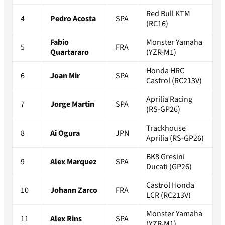
Red Bull KTM
4
Pedro Acosta
SPA
(RC16)
Fabio
Monster Yamaha
5
FRA
Quartararo
(YZR-M1)
Honda HRC
6
Joan Mir
SPA
Castrol (RC213V)
Aprilia Racing
7
Jorge Martin
SPA
(RS-GP26)
Trackhouse
8
Ai Ogura
JPN
Aprilia (RS-GP26)
BK8 Gresini
9
Alex Marquez
SPA
Ducati (GP26)
Castrol Honda
10
Johann Zarco
FRA
LCR (RC213V)
Monster Yamaha
11
Alex Rins
SPA
(YZR-M1)