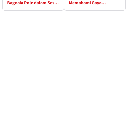
Bagnaia Pole dalam Sesi
Memahami Gaya
Kualifikasi yang Ketat
Balapnya” usai Kualifikasi
GP Prancis