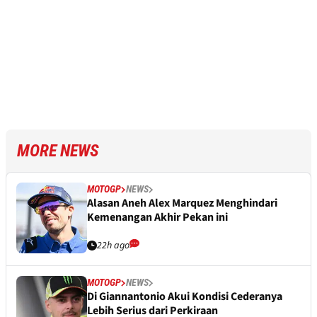
MORE NEWS
MOTOGP
NEWS
Alasan Aneh Alex Marquez Menghindari
Kemenangan Akhir Pekan ini
22h ago
MOTOGP
NEWS
Di Giannantonio Akui Kondisi Cederanya
Lebih Serius dari Perkiraan