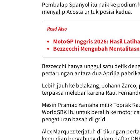
Pembalap Spanyol itu naik ke podium k
menyalip Acosta untuk posisi kedua.
Read Also
MotoGP Inggris 2026: Hasil Latiha
Bezzecchi Mengubah Mentalitasn
Bezzecchi hanya unggul satu detik den
pertarungan antara dua Aprilia pabrik
Lebih jauh ke belakang, Johann Zarco,
terpaksa melebar karena Raul Fernande
Mesin Pramac Yamaha milik Toprak Raz
WorldSBK itu untuk beralih ke motor c
pengaturan basah di grid.
Alex Marquez terjatuh di tikungan pert
kemudian bergabung dalam daftar DNF