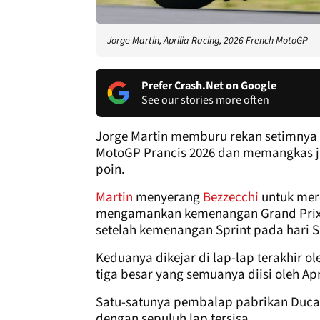
Jorge Martin, Aprilia Racing, 2026 French MotoGP
Prefer Crash.Net on Google
See our stories more often
Jorge Martin memburu rekan setimnya 
MotoGP Prancis 2026 dan memangkas j
poin.
Martin
menyerang
Bezzecchi
untuk mere
mengamankan kemenangan Grand Prix 
setelah kemenangan Sprint pada hari S
Keduanya dikejar di lap-lap terakhir o
tiga besar yang semuanya diisi oleh A
Satu-satunya pembalap pabrikan Duca
dengan sepuluh lap tersisa.