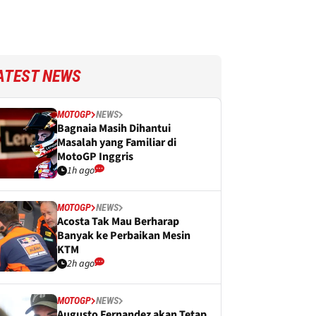
ATEST NEWS
MOTOGP
NEWS
Bagnaia Masih Dihantui
Masalah yang Familiar di
MotoGP Inggris
1h ago
MOTOGP
NEWS
Acosta Tak Mau Berharap
Banyak ke Perbaikan Mesin
KTM
2h ago
MOTOGP
NEWS
Augusto Fernandez akan Tetap