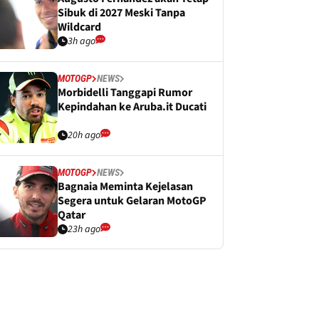
Sibuk di 2027 Meski Tanpa
Wildcard
3h ago
MOTOGP
NEWS
Morbidelli Tanggapi Rumor
Kepindahan ke Aruba.it Ducati
20h ago
MOTOGP
NEWS
Bagnaia Meminta Kejelasan
Segera untuk Gelaran MotoGP
Qatar
23h ago