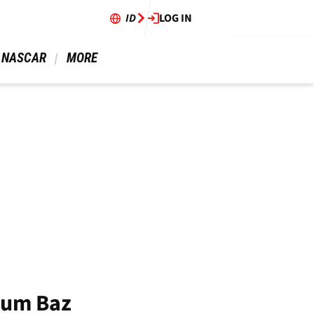
ID
LOG IN
 NASCAR 
 MORE 
ium Baz