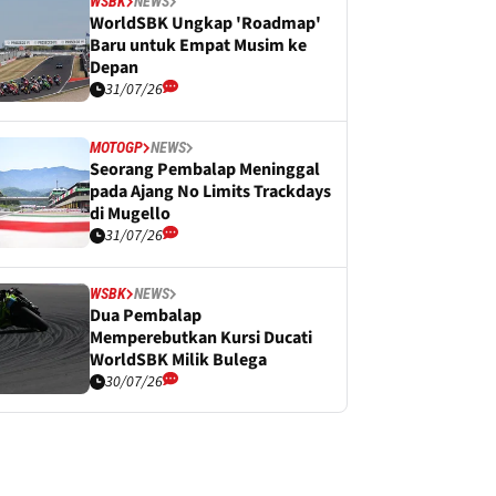
WSBK
NEWS
WorldSBK Ungkap 'Roadmap'
Baru untuk Empat Musim ke
Depan
31/07/26
MOTOGP
NEWS
Seorang Pembalap Meninggal
pada Ajang No Limits Trackdays
di Mugello
31/07/26
WSBK
NEWS
Dua Pembalap
Memperebutkan Kursi Ducati
WorldSBK Milik Bulega
30/07/26