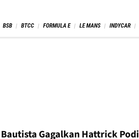
 BSB 
 BTCC 
 FORMULA E 
 LE MANS 
 INDYCAR 
 Bautista Gagalkan Hattrick Pod