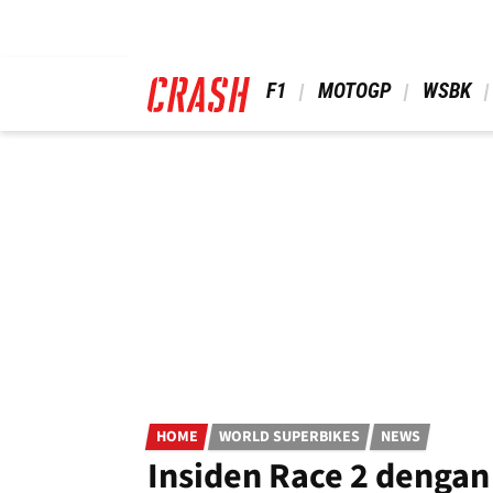
Skip
to
main
content
 F1 
 MOTOGP 
 WSBK 
HOME
WORLD SUPERBIKES
NEWS
Insiden Race 2 dengan