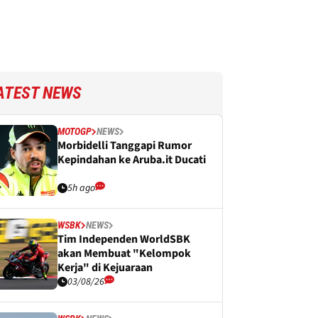
ATEST NEWS
MOTOGP
NEWS
Morbidelli Tanggapi Rumor
Kepindahan ke Aruba.it Ducati
5h ago
WSBK
NEWS
Tim Independen WorldSBK
akan Membuat "Kelompok
Kerja" di Kejuaraan
03/08/26