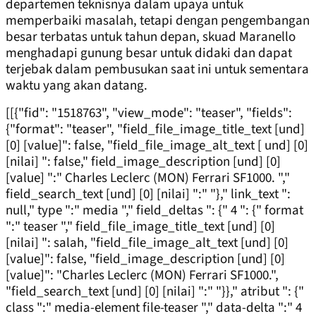
departemen teknisnya dalam upaya untuk
memperbaiki masalah, tetapi dengan pengembangan
besar terbatas untuk tahun depan, skuad Maranello
menghadapi gunung besar untuk didaki dan dapat
terjebak dalam pembusukan saat ini untuk sementara
waktu yang akan datang.
[[{"fid": "1518763", "view_mode": "teaser", "fields":
{"format": "teaser", "field_file_image_title_text [und]
[0] [value]": false, "field_file_image_alt_text [ und] [0]
[nilai] ": false," field_image_description [und] [0]
[value] ":" Charles Leclerc (MON) Ferrari SF1000. ","
field_search_text [und] [0] [nilai] ":" "}," link_text ":
null," type ":" media "," field_deltas ": {" 4 ": {" format
":" teaser "," field_file_image_title_text [und] [0]
[nilai] ": salah, "field_file_image_alt_text [und] [0]
[value]": false, "field_image_description [und] [0]
[value]": "Charles Leclerc (MON) Ferrari SF1000.",
"field_search_text [und] [0] [nilai] ":" "}}," atribut ": {"
class ":" media-element file-teaser "," data-delta ":" 4