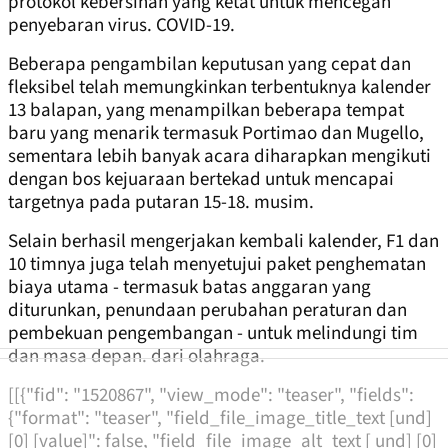
protokol kebersihan yang ketat untuk mencegah
penyebaran virus. COVID-19.
Beberapa pengambilan keputusan yang cepat dan
fleksibel telah memungkinkan terbentuknya kalender
13 balapan, yang menampilkan beberapa tempat
baru yang menarik termasuk Portimao dan Mugello,
sementara lebih banyak acara diharapkan mengikuti
dengan bos kejuaraan bertekad untuk mencapai
targetnya pada putaran 15-18. musim.
Selain berhasil mengerjakan kembali kalender, F1 dan
10 timnya juga telah menyetujui paket penghematan
biaya utama - termasuk batas anggaran yang
diturunkan, penundaan perubahan peraturan dan
pembekuan pengembangan - untuk melindungi tim
dan masa depan. dari olahraga.
[[{"fid": "1520867", "view_mode": "teaser", "fields":
{"format": "teaser", "field_file_image_title_text [und]
[0] [value]": false, "field_file_image_alt_text [ und] [0]