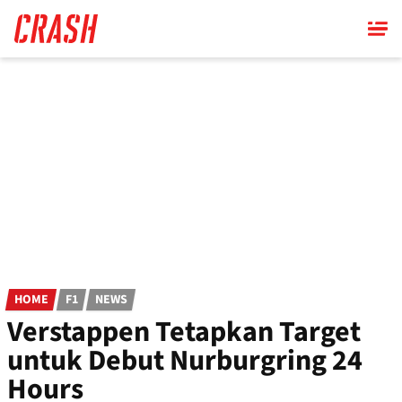
Skip
to
main
content
HOME
F1
NEWS
Verstappen Tetapkan Target
untuk Debut Nurburgring 24
Hours