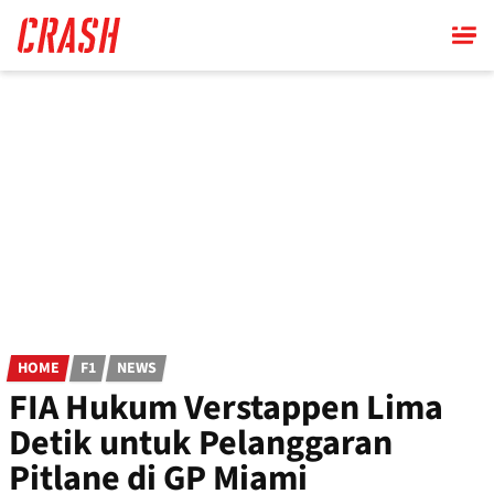
Skip
to
main
content
HOME
F1
NEWS
FIA Hukum Verstappen Lima
Detik untuk Pelanggaran
Pitlane di GP Miami