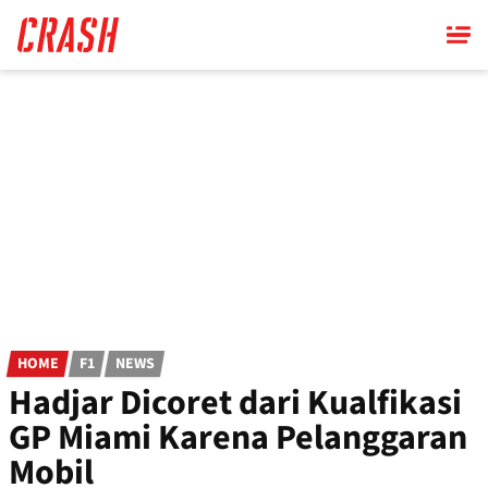
Skip
to
main
content
HOME
F1
NEWS
Hadjar Dicoret dari Kualfikasi
GP Miami Karena Pelanggaran
Mobil