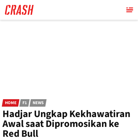
Skip
to
main
content
HOME
F1
NEWS
Hadjar Ungkap Kekhawatiran
Awal saat Dipromosikan ke
Red Bull