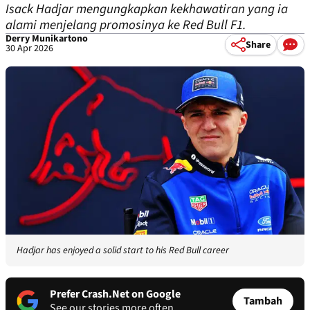
Isack Hadjar mengungkapkan kekhawatiran yang ia
alami menjelang promosinya ke Red Bull F1.
Derry Munikartono
Share
30 Apr 2026
Hadjar has enjoyed a solid start to his Red Bull career
Prefer Crash.Net on Google
Tambah
See our stories more often