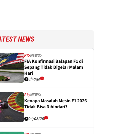
ATEST NEWS
F1
NEWS
FIA Konfirmasi Balapan F1 di
Sepang Tidak Digelar Malam
Hari
3h ago
F1
NEWS
Kenapa Masalah Mesin F1 2026
Tidak Bisa Dihindari?
04/08/26