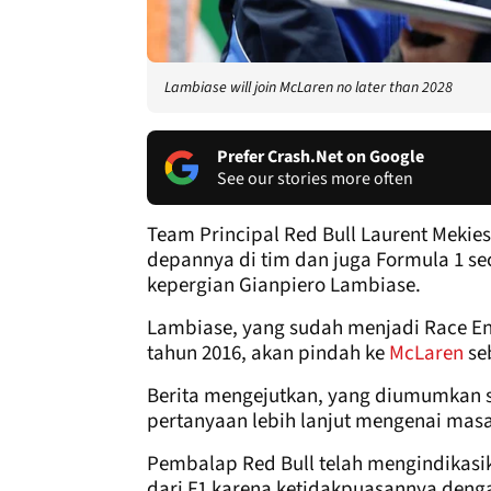
Lambiase will join McLaren no later than 2028
Prefer Crash.Net on Google
See our stories more often
Team Principal Red Bull Laurent Mekie
depannya di tim dan juga Formula 1 se
kepergian Gianpiero Lambiase.
Lambiase, yang sudah menjadi Race E
tahun 2016, akan pindah ke
McLaren
seb
Berita mengejutkan, yang diumumkan s
pertanyaan lebih lanjut mengenai masa
Pembalap Red Bull telah mengindikasik
dari F1 karena ketidakpuasannya denga