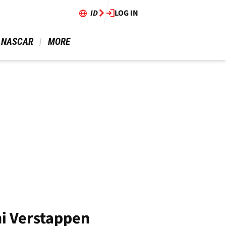
ID
LOG IN
 NASCAR 
 MORE 
i Verstappen