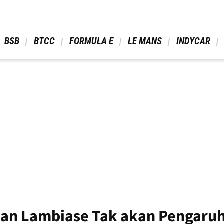
 BSB 
 BTCC 
 FORMULA E 
 LE MANS 
 INDYCAR 
ian Lambiase Tak akan Pengaruh