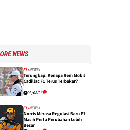
ORE NEWS
F1
NEWS
Terungkap: Kenapa Rem Mobil
Cadillac F1 Terus Terbakar?
03/08/26
F1
NEWS
Norris Merasa Regulasi Baru F1
Masih Perlu Perubahan Lebih
Besar