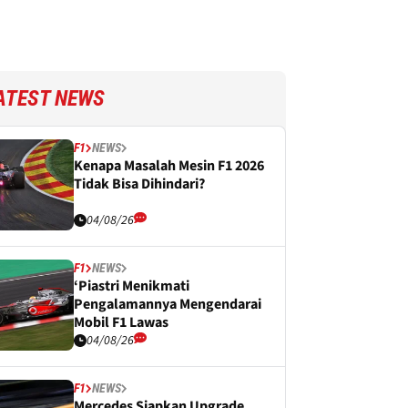
ATEST NEWS
F1
NEWS
Kenapa Masalah Mesin F1 2026
Tidak Bisa Dihindari?
04/08/26
F1
NEWS
‘Piastri Menikmati
Pengalamannya Mengendarai
Mobil F1 Lawas
04/08/26
F1
NEWS
Mercedes Siapkan Upgrade