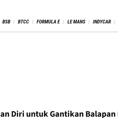
 BSB 
 BTCC 
 FORMULA E 
 LE MANS 
 INDYCAR 
n Diri untuk Gantikan Balapan 