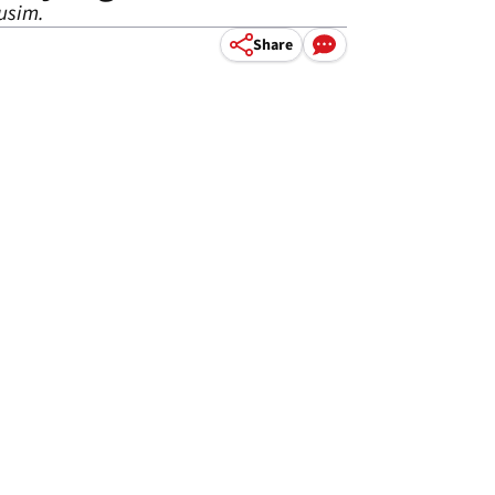
usim.
Share