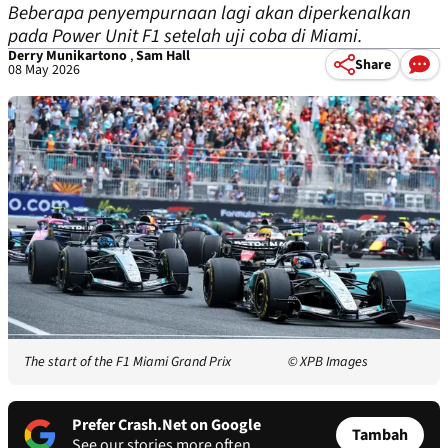
Beberapa penyempurnaan lagi akan diperkenalkan
pada Power Unit F1 setelah uji coba di Miami.
Derry Munikartono
,
Sam Hall
Share
08 May 2026
The start of the F1 Miami Grand Prix
© XPB Images
Prefer Crash.Net on Google
Tambah
See our stories more often