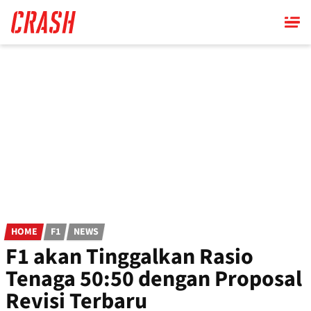
Skip
to
main
content
HOME
F1
NEWS
F1 akan Tinggalkan Rasio
Tenaga 50:50 dengan Proposal
Revisi Terbaru