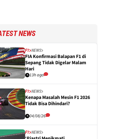
ATEST NEWS
F1
NEWS
FIA Konfirmasi Balapan F1 di
Sepang Tidak Digelar Malam
Hari
13h ago
F1
NEWS
Kenapa Masalah Mesin F1 2026
Tidak Bisa Dihindari?
04/08/26
F1
NEWS
‘Piastri Menikmati