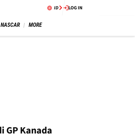
ID
LOG IN
 NASCAR 
 MORE 
di GP Kanada