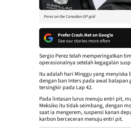
Perez on the Canadian GP grid
Prefer Crash.Net on Google
See our stories more often
Sergio Perez telah memperingatkan ti
operasionalnya setelah kegagalan sus
Itu adalah hari Minggu yang menyiska 
dengan ban Inters pada awal balapan 
tersingkir pada Lap 42.
Pada lintasan lurus menuju entri pit, 
Meksiko itu tidak seimbang, dengan mob
saat ia mengerem, suspensi kanan de
karbon berceceran menuju entri pit.