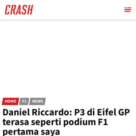
Skip
to
main
content
HOME
F1
NEWS
Daniel Riccardo: P3 di Eifel GP
terasa seperti podium F1
pertama saya