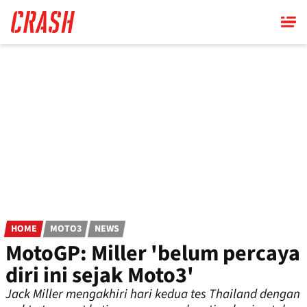
Skip
to
main
content
HOME
MOTO3
NEWS
MotoGP: Miller 'belum percaya
diri ini sejak Moto3'
Jack Miller mengakhiri hari kedua tes Thailand dengan