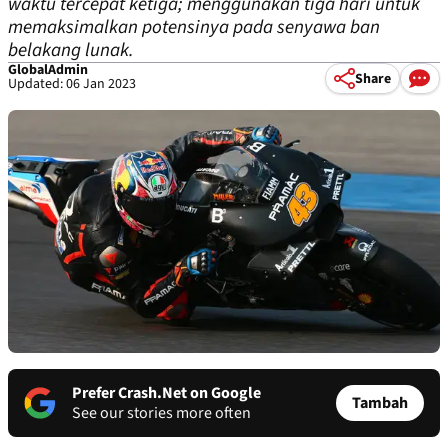
waktu tercepat ketiga; menggunakan tiga hari untuk
memaksimalkan potensinya pada senyawa ban
belakang lunak.
GlobalAdmin
Share
Updated: 06 Jan 2023
Prefer Crash.Net on Google
Tambah
See our stories more often