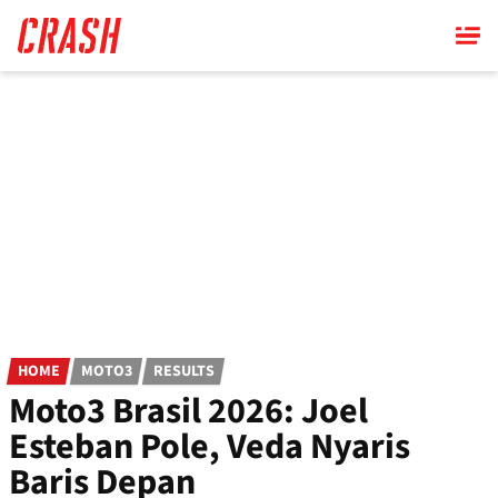
Skip
to
main
content
HOME
MOTO3
RESULTS
Moto3 Brasil 2026: Joel
Esteban Pole, Veda Nyaris
Baris Depan