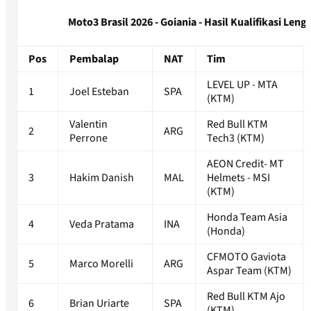
Moto3 Brasil 2026 - Goiania - Hasil Kualifikasi Leng
Pos
Pembalap
NAT
Tim
LEVEL UP - MTA
1
Joel Esteban
SPA
(KTM)
Valentin
Red Bull KTM
2
ARG
Perrone
Tech3 (KTM)
AEON Credit- MT
3
Hakim Danish
MAL
Helmets - MSI
(KTM)
Honda Team Asia
4
Veda Pratama
INA
(Honda)
CFMOTO Gaviota
5
Marco Morelli
ARG
Aspar Team (KTM)
Red Bull KTM Ajo
6
Brian Uriarte
SPA
(KTM)