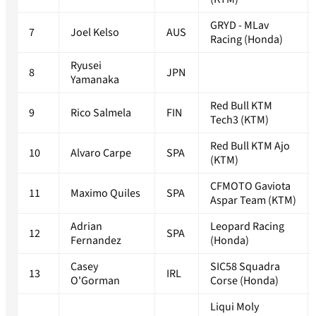
GRYD - MLav
7
Joel Kelso
AUS
Racing (Honda)
Ryusei
8
JPN
Yamanaka
Red Bull KTM
9
Rico Salmela
FIN
Tech3 (KTM)
Red Bull KTM Ajo
10
Alvaro Carpe
SPA
(KTM)
CFMOTO Gaviota
11
Maximo Quiles
SPA
Aspar Team (KTM)
Adrian
Leopard Racing
12
SPA
Fernandez
(Honda)
Casey
SIC58 Squadra
13
IRL
O'Gorman
Corse (Honda)
Liqui Moly