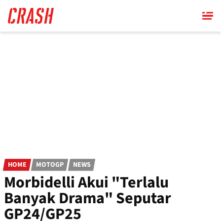
Skip
to
main
content
HOME
MOTOGP
NEWS
Morbidelli Akui "Terlalu
Banyak Drama" Seputar
GP24/GP25