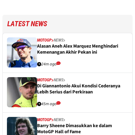
LATEST NEWS
MOTOGP
NEWS
Alasan Aneh Alex Marquez Menghindari
Kemenangan Akhir Pekan ini
24m ago
MOTOGP
NEWS
Di Giannantonio Akui Kondisi Cederanya
Lebih Serius dari Perkiraan
45m ago
MOTOGP
NEWS
Barry Sheene Dimasukkan ke dalam
MotoGP Hall of Fame