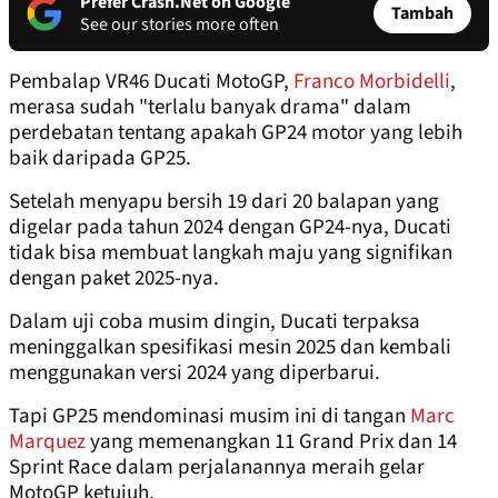
Prefer Crash.Net on Google
Tambah
See our stories more often
Pembalap VR46 Ducati MotoGP,
Franco Morbidelli
,
merasa sudah "terlalu banyak drama" dalam
perdebatan tentang apakah GP24 motor yang lebih
baik daripada GP25.
Setelah menyapu bersih 19 dari 20 balapan yang
digelar pada tahun 2024 dengan GP24-nya, Ducati
tidak bisa membuat langkah maju yang signifikan
dengan paket 2025-nya.
Dalam uji coba musim dingin, Ducati terpaksa
meninggalkan spesifikasi mesin 2025 dan kembali
menggunakan versi 2024 yang diperbarui.
Tapi GP25 mendominasi musim ini di tangan
Marc
Marquez
yang memenangkan 11 Grand Prix dan 14
Sprint Race dalam perjalanannya meraih gelar
MotoGP ketujuh.