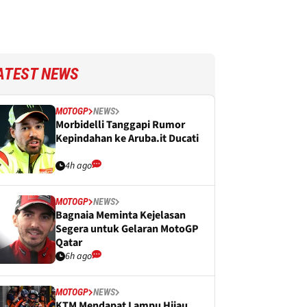
ATEST NEWS
MOTOGP
NEWS
Morbidelli Tanggapi Rumor
Kepindahan ke Aruba.it Ducati
4h ago
MOTOGP
NEWS
Bagnaia Meminta Kejelasan
Segera untuk Gelaran MotoGP
Qatar
6h ago
MOTOGP
NEWS
KTM Mendapat Lampu Hijau