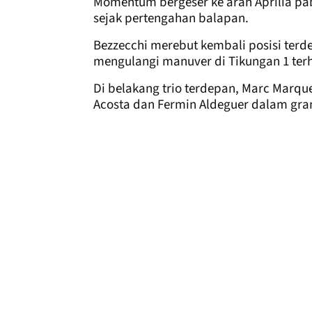
Momentum bergeser ke arah Aprilia pa
sejak pertengahan balapan.
Bezzecchi merebut kembali posisi terde
mengulangi manuver di Tikungan 1 ter
Di belakang trio terdepan, Marc Marq
Acosta dan Fermin Aldeguer dalam gra