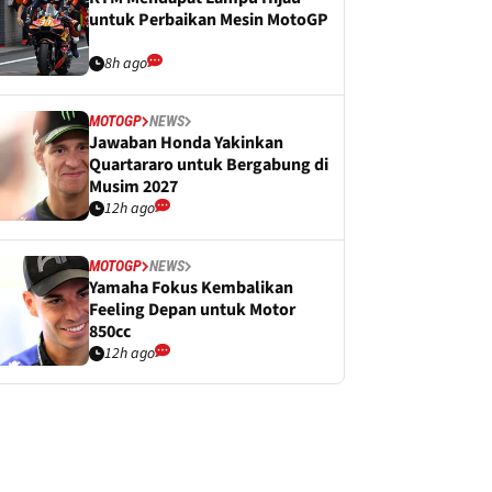
untuk Perbaikan Mesin MotoGP
8h ago
MOTOGP
NEWS
Jawaban Honda Yakinkan
Quartararo untuk Bergabung di
Musim 2027
12h ago
MOTOGP
NEWS
Yamaha Fokus Kembalikan
Feeling Depan untuk Motor
850cc
12h ago