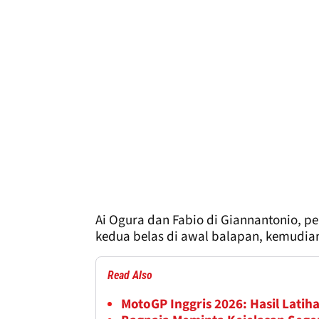
Ai Ogura dan Fabio di Giannantonio, pe
kedua belas di awal balapan, kemudi
Read Also
MotoGP Inggris 2026: Hasil Latiha