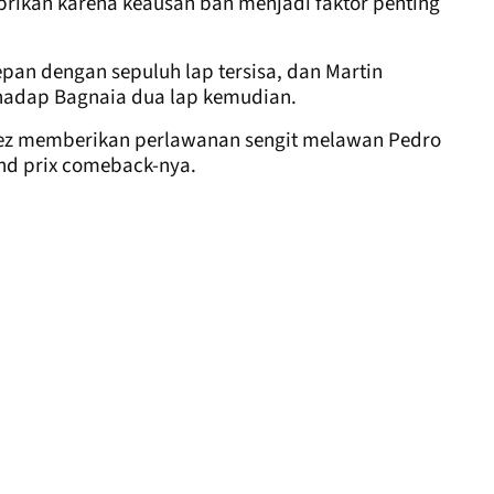
brikan karena keausan ban menjadi faktor penting
pan dengan sepuluh lap tersisa, dan Martin
hadap Bagnaia dua lap kemudian.
uez memberikan perlawanan sengit melawan Pedro
nd prix comeback-nya.