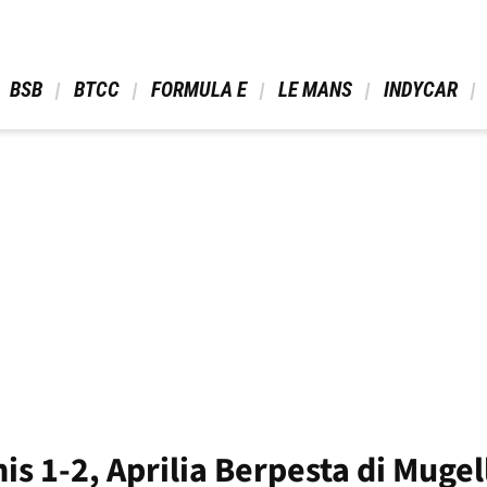
 BSB 
 BTCC 
 FORMULA E 
 LE MANS 
 INDYCAR 
is 1-2, Aprilia Berpesta di Mugel