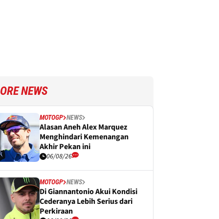
ORE NEWS
MOTOGP
NEWS
Alasan Aneh Alex Marquez
Menghindari Kemenangan
Akhir Pekan ini
06/08/26
MOTOGP
NEWS
Di Giannantonio Akui Kondisi
Cederanya Lebih Serius dari
Perkiraan