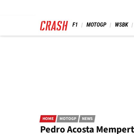
Skip
to
main
content
 F1 
 MOTOGP 
 WSBK 
HOME
MOTOGP
NEWS
Pedro Acosta Mempert