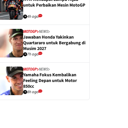
untuk Perbaikan Mesin MotoGP
4h ago
MOTOGP
NEWS
Jawaban Honda Yakinkan
Quartararo untuk Bergabung di
Musim 2027
7h ago
MOTOGP
NEWS
Yamaha Fokus Kembalikan
Feeling Depan untuk Motor
850cc
8h ago