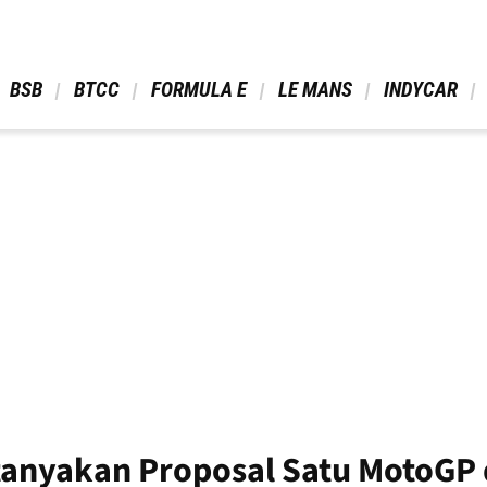
 BSB 
 BTCC 
 FORMULA E 
 LE MANS 
 INDYCAR 
anyakan Proposal Satu MotoGP 