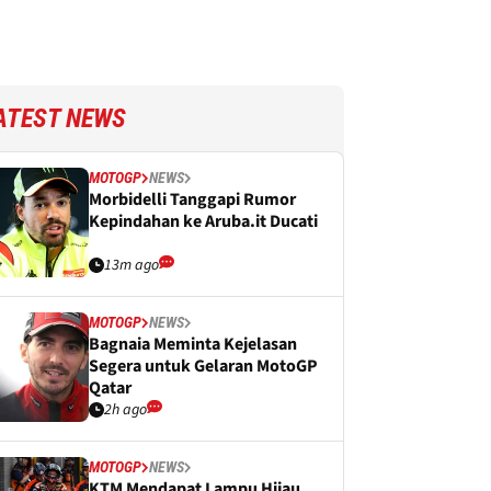
ATEST NEWS
MOTOGP
NEWS
Morbidelli Tanggapi Rumor
Kepindahan ke Aruba.it Ducati
13m ago
MOTOGP
NEWS
Bagnaia Meminta Kejelasan
Segera untuk Gelaran MotoGP
Qatar
2h ago
MOTOGP
NEWS
KTM Mendapat Lampu Hijau