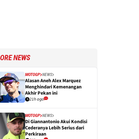
ORE NEWS
MOTOGP
NEWS
Alasan Aneh Alex Marquez
Menghindari Kemenangan
Akhir Pekan ini
21h ago
MOTOGP
NEWS
Di Giannantonio Akui Kondisi
Cederanya Lebih Serius dari
Perkiraan