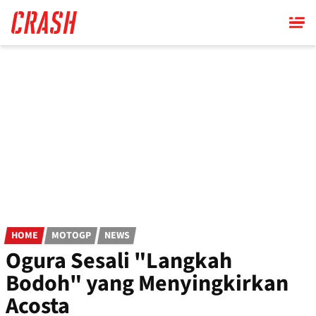
Skip
to
main
content
HOME
MOTOGP
NEWS
Ogura Sesali "Langkah
Bodoh" yang Menyingkirkan
Acosta