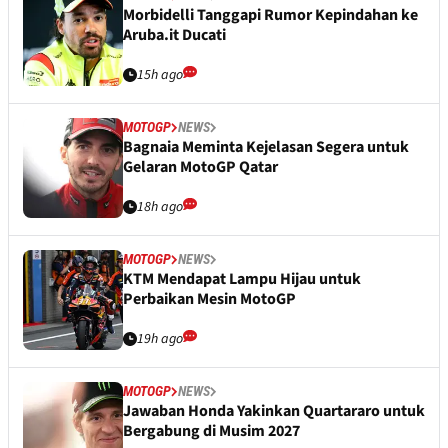
Morbidelli Tanggapi Rumor Kepindahan ke
Aruba.it Ducati
15h ago
MOTOGP
NEWS
Bagnaia Meminta Kejelasan Segera untuk
Gelaran MotoGP Qatar
18h ago
MOTOGP
NEWS
KTM Mendapat Lampu Hijau untuk
Perbaikan Mesin MotoGP
19h ago
MOTOGP
NEWS
Jawaban Honda Yakinkan Quartararo untuk
Bergabung di Musim 2027