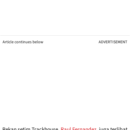
Article continues below
ADVERTISEMENT
Rekan setim Trackhouse,
Raul Fernandez
, juga terlibat