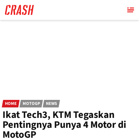
Skip
to
main
content
HOME
MOTOGP
NEWS
Ikat Tech3, KTM Tegaskan
Pentingnya Punya 4 Motor di
MotoGP