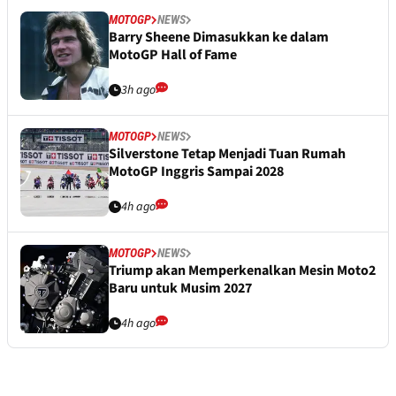
MOTOGP
NEWS
Barry Sheene Dimasukkan ke dalam
MotoGP Hall of Fame
3h ago
MOTOGP
NEWS
Silverstone Tetap Menjadi Tuan Rumah
MotoGP Inggris Sampai 2028
4h ago
MOTOGP
NEWS
Triump akan Memperkenalkan Mesin Moto2
Baru untuk Musim 2027
4h ago