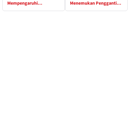
Mempengaruhi
Menemukan Pengganti
Popularitas MotoGP di
Zarco untuk GP Italia
Italia