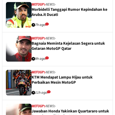
MOTOGP
NEWS
Morbidelli Tanggapi Rumor Kepindahan ke
Aruba.it Ducati
7h ago
MOTOGP
NEWS
Bagnaia Meminta Kejelasan Segera untuk
Gelaran MotoGP Qatar
9h ago
MOTOGP
NEWS
KTM Mendapat Lampu Hijau untuk
Perbaikan Mesin MotoGP
11h ago
MOTOGP
NEWS
Jawaban Honda Yakinkan Quartararo untuk