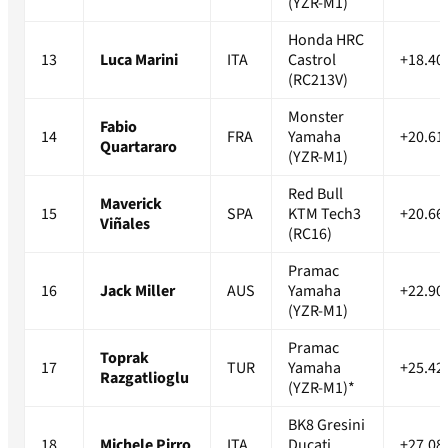
(YZR-M1)
Honda HRC
13
Luca Marini
ITA
Castrol
+18.40
(RC213V)
Monster
Fabio
14
FRA
Yamaha
+20.61
Quartararo
(YZR-M1)
Red Bull
Maverick
15
SPA
KTM Tech3
+20.66
Viñales
(RC16)
Pramac
16
Jack Miller
AUS
Yamaha
+22.90
(YZR-M1)
Pramac
Toprak
17
TUR
Yamaha
+25.42
Razgatlioglu
(YZR-M1)*
BK8 Gresini
18
Michele Pirro
ITA
Ducati
+27.08