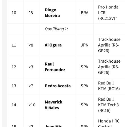
Pro Honda
Diogo
10
^8
BRA
LCR
Moreira
(RC213V)*
Qualifying 1:
Trackhouse
11
˅8
Ai Ogura
JPN
Aprilia (RS-
GP26)
Trackhouse
Raul
12
˅3
SPA
Aprilia (RS-
Fernandez
GP26)
Red Bull
13
˅7
Pedro Acosta
SPA
KTM (RC16)
Red Bull
Maverick
14
˅10
SPA
KTM Tech3
Viñales
(RC16)
Honda HRC
15
˅2
Joan Mir
SPA
Castrol