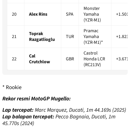
Monster
20
Alex Rins
SPA
Yamaha
+1.501
(YZR-M1)
Pramac
Toprak
21
TUR
Yamaha
+1.823
Razgatlioglu
(YZR-M1)*
Castrol
Cal
22
GBR
Honda LCR
+3.671
Crutchlow
(RC213V)
* Rookie
Rekor resmi MotoGP Mugello:
Lap tercepat:
Marc Marquez, Ducati, 1m 44.169s (2025)
Lap balapan tercepat:
Pecco Bagnaia, Ducati, 1m
45.770s (2024)