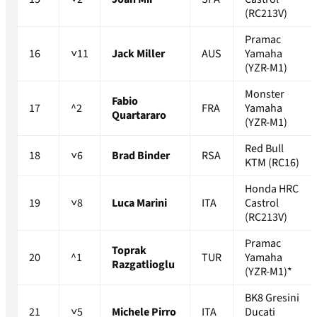
(RC213V)
Pramac
16
˅11
Jack Miller
AUS
Yamaha
(YZR-M1)
Monster
Fabio
17
^2
FRA
Yamaha
Quartararo
(YZR-M1)
Red Bull
18
˅6
Brad Binder
RSA
KTM (RC16)
Honda HRC
19
˅8
Luca Marini
ITA
Castrol
(RC213V)
Pramac
Toprak
20
^1
TUR
Yamaha
Razgatlioglu
(YZR-M1)*
BK8 Gresini
21
˅5
Michele Pirro
ITA
Ducati