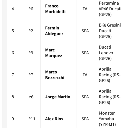
Pertamina
Franco
4
^6
ITA
VR46 Ducati
Morbidelli
(GP25)
BK8 Gresini
Fermin
5
^2
SPA
Ducati
Aldeguer
(GP25)
Ducati
Marc
6
^9
SPA
Lenovo
Marquez
(GP26)
Aprilia
Marco
7
^7
ITA
Racing (RS-
Bezzecchi
GP26)
Aprilia
8
˅6
Jorge Martin
SPA
Racing (RS-
GP26)
Monster
9
^11
Alex Rins
SPA
Yamaha
(YZR-M1)