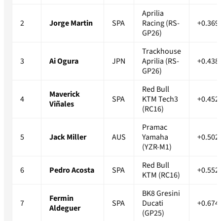
Aprilia
2
Jorge Martin
SPA
Racing (RS-
+0.369
GP26)
Trackhouse
3
Ai Ogura
JPN
Aprilia (RS-
+0.438
GP26)
Red Bull
Maverick
4
SPA
KTM Tech3
+0.452
Viñales
(RC16)
Pramac
5
Jack Miller
AUS
Yamaha
+0.502
(YZR-M1)
Red Bull
6
Pedro Acosta
SPA
+0.552
KTM (RC16)
BK8 Gresini
Fermin
7
SPA
Ducati
+0.674
Aldeguer
(GP25)