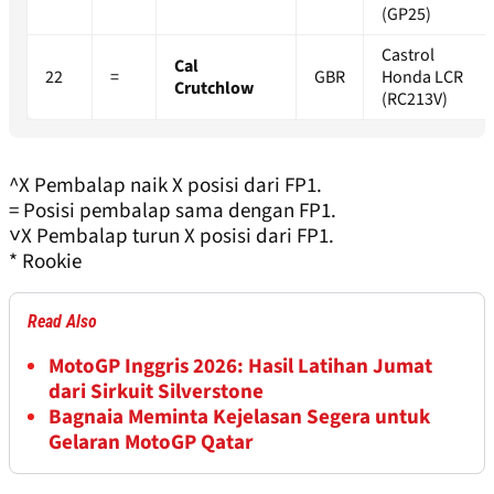
(GP25)
Castrol
Cal
22
=
GBR
Honda LCR
Crutchlow
(RC213V)
^X Pembalap naik X posisi dari FP1.
= Posisi pembalap sama dengan FP1.
˅X Pembalap turun X posisi dari FP1.
* Rookie
Read Also
MotoGP Inggris 2026: Hasil Latihan Jumat
dari Sirkuit Silverstone
Bagnaia Meminta Kejelasan Segera untuk
Gelaran MotoGP Qatar