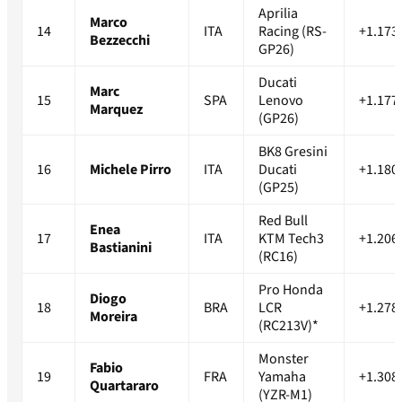
Aprilia
Marco
14
ITA
Racing (RS-
+1.173
Bezzecchi
GP26)
Ducati
Marc
15
SPA
Lenovo
+1.177
Marquez
(GP26)
BK8 Gresini
16
Michele Pirro
ITA
Ducati
+1.180
(GP25)
Red Bull
Enea
17
ITA
KTM Tech3
+1.206
Bastianini
(RC16)
Pro Honda
Diogo
18
BRA
LCR
+1.278
Moreira
(RC213V)*
Monster
Fabio
19
FRA
Yamaha
+1.308
Quartararo
(YZR-M1)