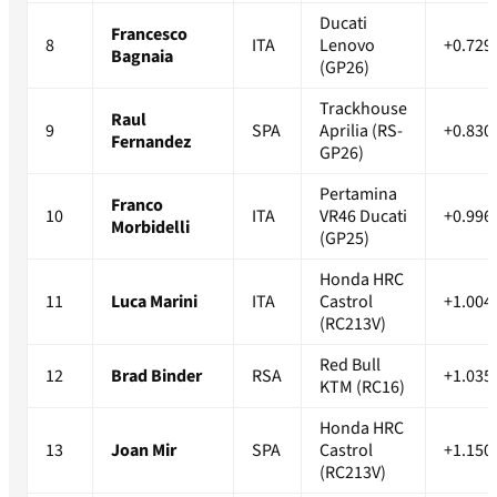
Ducati
Francesco
8
ITA
Lenovo
+0.729
Bagnaia
(GP26)
Trackhouse
Raul
9
SPA
Aprilia (RS-
+0.830
Fernandez
GP26)
Pertamina
Franco
10
ITA
VR46 Ducati
+0.996
Morbidelli
(GP25)
Honda HRC
11
Luca Marini
ITA
Castrol
+1.004
(RC213V)
Red Bull
12
Brad Binder
RSA
+1.035
KTM (RC16)
Honda HRC
13
Joan Mir
SPA
Castrol
+1.150
(RC213V)