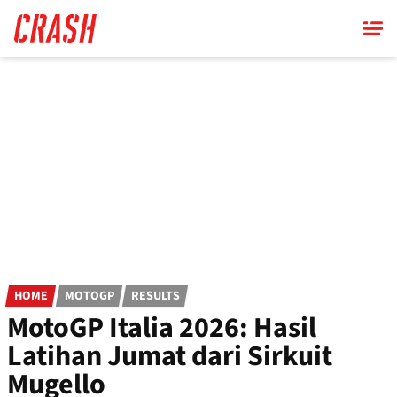
Skip
to
main
content
HOME
MOTOGP
RESULTS
MotoGP Italia 2026: Hasil
Latihan Jumat dari Sirkuit
Mugello