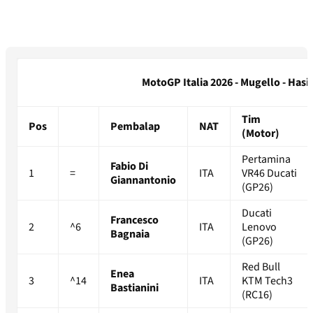
MotoGP Italia 2026 - Mugello - Hasil
Tim
Pos
Pembalap
NAT
(Motor)
Pertamina
Fabio Di
1
=
ITA
VR46 Ducati
Giannantonio
(GP26)
Ducati
Francesco
2
^6
ITA
Lenovo
Bagnaia
(GP26)
Red Bull
Enea
3
^14
ITA
KTM Tech3
Bastianini
(RC16)