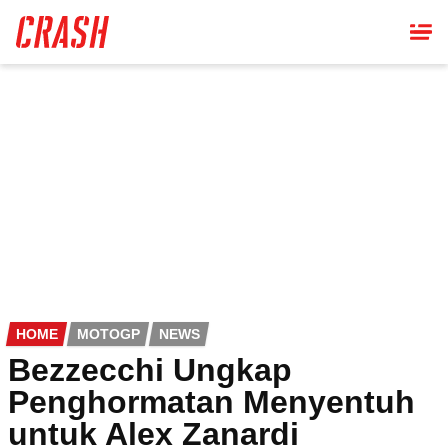
Skip
to
main
content
HOME
MOTOGP
NEWS
Bezzecchi Ungkap
Penghormatan Menyentuh
untuk Alex Zanardi