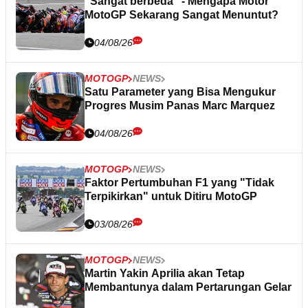
“Sangat berbeda” - Mengapa Motor
MotoGP Sekarang Sangat Menuntut?
04/08/26
MOTOGP
NEWS
Satu Parameter yang Bisa Mengukur
Progres Musim Panas Marc Marquez
04/08/26
MOTOGP
NEWS
Faktor Pertumbuhan F1 yang "Tidak
Terpikirkan" untuk Ditiru MotoGP
03/08/26
MOTOGP
NEWS
Martin Yakin Aprilia akan Tetap
Membantunya dalam Pertarungan Gelar