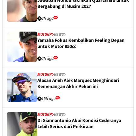
Jawaban Honda Yakinkan Quartararo untuk
Bergabung di Musim 2027
2h ago
MOTOGP
NEWS
Yamaha Fokus Kembalikan Feeling Depan
untuk Motor 850cc
2h ago
MOTOGP
NEWS
Alasan Aneh Alex Marquez Menghindari
Kemenangan Akhir Pekan ini
15h ago
MOTOGP
NEWS
Di Giannantonio Akui Kondisi Cederanya
Lebih Serius dari Perkiraan