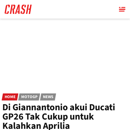
Skip
to
main
content
HOME
MOTOGP
NEWS
Di Giannantonio akui Ducati
GP26 Tak Cukup untuk
Kalahkan Aprilia