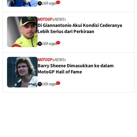
16h ago
MOTOGP
NEWS
Di Giannantonio Akui Kondisi Cederanya
Lebih Serius dari Perkiraan
16h ago
MOTOGP
NEWS
Barry Sheene Dimasukkan ke dalam
MotoGP Hall of Fame
16h ago