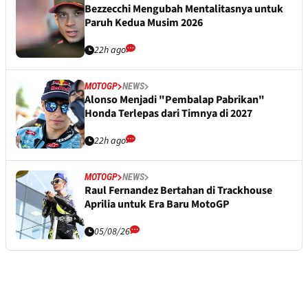
Bezzecchi Mengubah Mentalitasnya untuk
Paruh Kedua Musim 2026
22h ago
MOTOGP
NEWS
Alonso Menjadi "Pembalap Pabrikan"
Honda Terlepas dari Timnya di 2027
22h ago
MOTOGP
NEWS
Raul Fernandez Bertahan di Trackhouse
Aprilia untuk Era Baru MotoGP
05/08/26