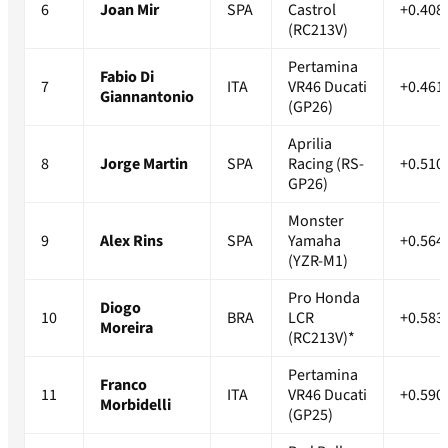
6
Joan Mir
SPA
Castrol
+0.408
(RC213V)
Pertamina
Fabio Di
7
ITA
VR46 Ducati
+0.461
Giannantonio
(GP26)
Aprilia
8
Jorge Martin
SPA
Racing (RS-
+0.510
GP26)
Monster
9
Alex Rins
SPA
Yamaha
+0.564
(YZR-M1)
Pro Honda
Diogo
10
BRA
LCR
+0.583
Moreira
(RC213V)*
Pertamina
Franco
11
ITA
VR46 Ducati
+0.590
Morbidelli
(GP25)