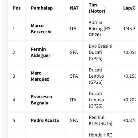
Tim
Pos
Pembalap
NAT
Lap/G
(Motor)
Aprilia
Marco
1
ITA
Racing (RS-
1'45.3
Bezzecchi
GP26)
BK8 Gresini
Fermin
2
SPA
Ducati
+0.051
Aldeguer
(GP25)
Ducati
Marc
3
SPA
Lenovo
+0.156
Marquez
(GP26)
Ducati
Francesco
4
ITA
Lenovo
+0.202
Bagnaia
(GP26)
Red Bull
5
Pedro Acosta
SPA
+0.376
KTM (RC16)
Honda HRC