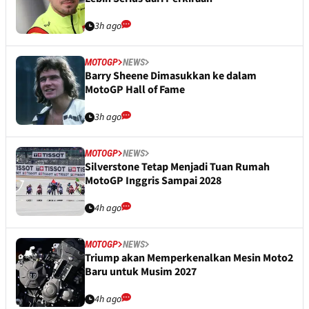
3h ago
MOTOGP
NEWS
Barry Sheene Dimasukkan ke dalam
MotoGP Hall of Fame
3h ago
MOTOGP
NEWS
Silverstone Tetap Menjadi Tuan Rumah
MotoGP Inggris Sampai 2028
4h ago
MOTOGP
NEWS
Triump akan Memperkenalkan Mesin Moto2
Baru untuk Musim 2027
4h ago