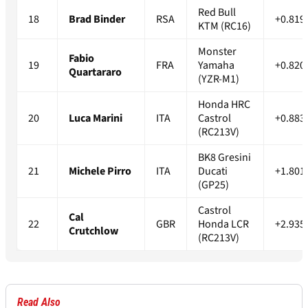
Red Bull
18
Brad Binder
RSA
+0.819
KTM (RC16)
Monster
Fabio
19
FRA
Yamaha
+0.820
Quartararo
(YZR-M1)
Honda HRC
20
Luca Marini
ITA
Castrol
+0.883
(RC213V)
BK8 Gresini
21
Michele Pirro
ITA
Ducati
+1.801
(GP25)
Castrol
Cal
22
GBR
Honda LCR
+2.935
Crutchlow
(RC213V)
Read Also