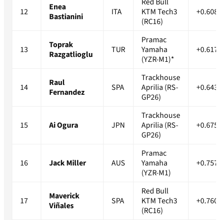
Red Bull
Enea
12
ITA
KTM Tech3
+0.608
Bastianini
(RC16)
Pramac
Toprak
13
TUR
Yamaha
+0.617
Razgatlioglu
(YZR-M1)*
Trackhouse
Raul
14
SPA
Aprilia (RS-
+0.643
Fernandez
GP26)
Trackhouse
15
Ai Ogura
JPN
Aprilia (RS-
+0.675
GP26)
Pramac
16
Jack Miller
AUS
Yamaha
+0.757
(YZR-M1)
Red Bull
Maverick
17
SPA
KTM Tech3
+0.760
Viñales
(RC16)