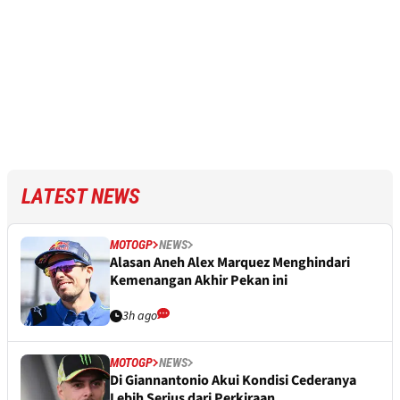
LATEST NEWS
MOTOGP
NEWS
Alasan Aneh Alex Marquez Menghindari
Kemenangan Akhir Pekan ini
3h ago
MOTOGP
NEWS
Di Giannantonio Akui Kondisi Cederanya
Lebih Serius dari Perkiraan