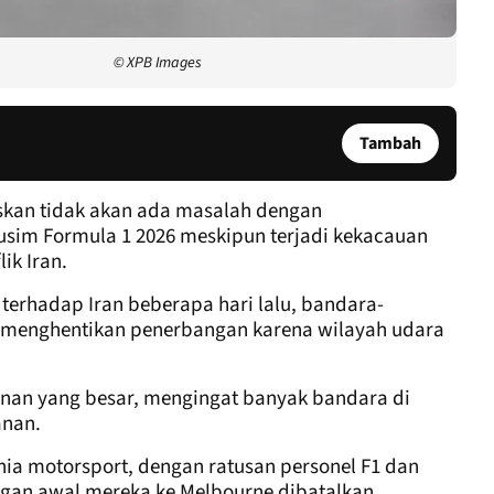
© XPB Images
Tambah
skan tidak akan ada masalah dengan
im Formula 1 2026 meskipun terjadi kekacauan
ik Iran.
terhadap Iran beberapa hari lalu, bandara-
h menghentikan penerbangan karena wilayah udara
nan yang besar, mengingat banyak bandara di
anan.
nia motorsport, dengan ratusan personel F1 dan
an awal mereka ke Melbourne dibatalkan.