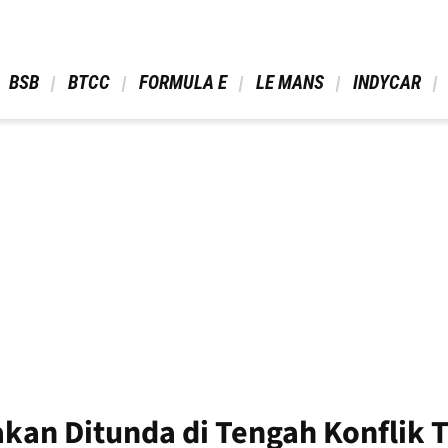
 BSB 
 BTCC 
 FORMULA E 
 LE MANS 
 INDYCAR 
 akan Ditunda di Tengah Konflik