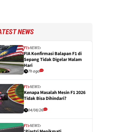
ATEST NEWS
F1
NEWS
FIA Konfirmasi Balapan F1 di
Sepang Tidak Digelar Malam
Hari
7h ago
F1
NEWS
Kenapa Masalah Mesin F1 2026
Tidak Bisa Dihindari?
04/08/26
F1
NEWS
‘Piastri Menikmati