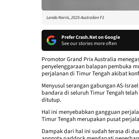
Lando Norris, 2025 Australian F1
Prefer Crash.Net on Google
See our stories more often
Promotor Grand Prix Australia menega
penyelenggaraan balapan pembuka mus
perjalanan di Timur Tengah akibat konfl
Menyusul serangan gabungan AS-Israel 
bandara di seluruh Timur Tengah tela
ditutup.
Hal ini menyebabkan gangguan perjala
Timur Tengah merupakan pusat perjal
Dampak dari hal ini sudah terasa di du
anggota paddock mendapati penerbang