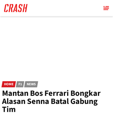
Skip
to
main
content
HOME
F1
NEWS
Mantan Bos Ferrari Bongkar
Alasan Senna Batal Gabung
Tim