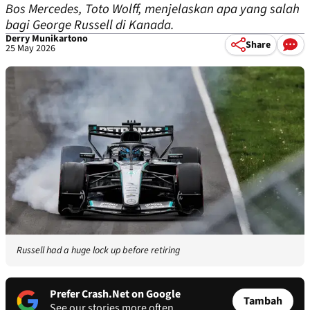
Bos Mercedes, Toto Wolff, menjelaskan apa yang salah
bagi George Russell di Kanada.
Derry Munikartono
Share
25 May 2026
Russell had a huge lock up before retiring
Prefer Crash.Net on Google
Tambah
See our stories more often