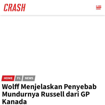
Skip
to
main
content
HOME
F1
NEWS
Wolff Menjelaskan Penyebab
Mundurnya Russell dari GP
Kanada