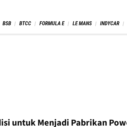
 BSB 
 BTCC 
 FORMULA E 
 LE MANS 
 INDYCAR 
si untuk Menjadi Pabrikan Powe