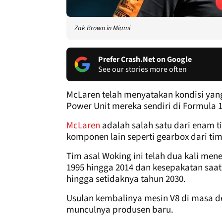
Zak Brown in Miami
Prefer Crash.Net on Google
See our stories more often
McLaren telah menyatakan kondisi y
Power Unit mereka sendiri di Formula 1
McLaren
adalah salah satu dari enam t
komponen lain seperti gearbox dari ti
Tim asal Woking ini telah dua kali men
1995 hingga 2014 dan kesepakatan saat
hingga setidaknya tahun 2030.
Usulan kembalinya mesin V8 di masa d
munculnya produsen baru.