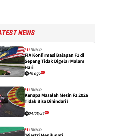
ATEST NEWS
F1
NEWS
FIA Konfirmasi Balapan F1 di
Sepang Tidak Digelar Malam
Hari
4h ago
F1
NEWS
Kenapa Masalah Mesin F1 2026
Tidak Bisa Dihindari?
04/08/26
F1
NEWS
‘Piastri Menikmati