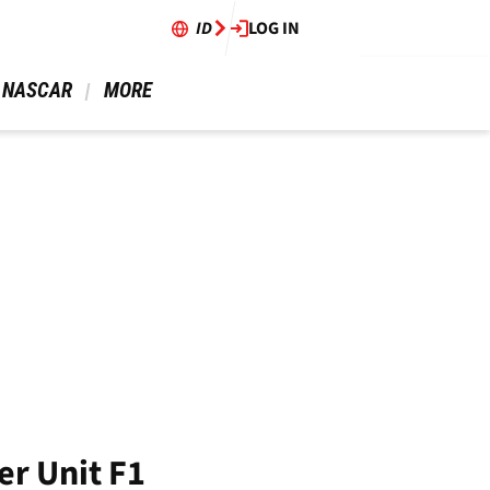
ID
LOG IN
 NASCAR 
 MORE 
r Unit F1