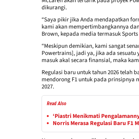
McLaren akan tertarik pada proyek Powe
dikurangi.
“Saya pikir jika Anda mendapatkan for
kami akan mempertimbangkannya dan t
Brown, kepada media termasuk Sports B
“Meskipun demikian, kami sangat sen
Powertrains], jadi ya, jika ada sesua
masuk akal secara finansial, maka k
Regulasi baru untuk tahun 2026 telah 
mendorong F1 untuk pada prinsipnya m
2027.
Read Also
‘Piastri Menikmati Pengalamann
Norris Merasa Regulasi Baru F1 