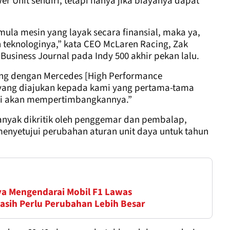
r Unit sendiri, tetapi hanya jika biayanya dapat
mula mesin yang layak secara finansial, maka ya,
eknologinya,” kata CEO McLaren Racing, Zak
usiness Journal pada Indy 500 akhir pekan lalu.
ang dengan Mercedes [High Performance
tu yang diajukan kepada kami yang pertama-tama
ami akan mempertimbangkannya.”
banyak dikritik oleh penggemar dan pembalap,
enyetujui perubahan aturan unit daya untuk tahun
ya Mengendarai Mobil F1 Lawas
Masih Perlu Perubahan Lebih Besar