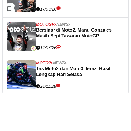
17/03/26
MOTOGP
NEWS
Bersinar di Moto2, Manu Gonzales
Masih Sepi Tawaran MotoGP
12/03/26
MOTO2
NEWS
Tes Moto2 dan Moto3 Jerez: Hasil
Lengkap Hari Selasa
26/11/25