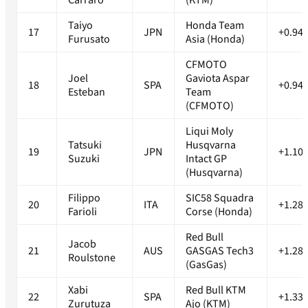
Carraro
(KTM)
Taiyo
Honda Team
17
JPN
+0.94
Furusato
Asia (Honda)
CFMOTO
Joel
Gaviota Aspar
18
SPA
+0.94
Esteban
Team
(CFMOTO)
Liqui Moly
Tatsuki
Husqvarna
19
JPN
+1.10
Suzuki
Intact GP
(Husqvarna)
Filippo
SIC58 Squadra
20
ITA
+1.28
Farioli
Corse (Honda)
Red Bull
Jacob
21
AUS
GASGAS Tech3
+1.28
Roulstone
(GasGas)
Xabi
Red Bull KTM
22
SPA
+1.33
Zurutuza
Ajo (KTM)