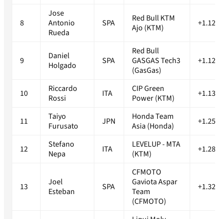
Jose
Red Bull KTM
8
Antonio
SPA
+1.12
Ajo (KTM)
Rueda
Red Bull
Daniel
9
SPA
GASGAS Tech3
+1.12
Holgado
(GasGas)
Riccardo
CIP Green
10
ITA
+1.13
Rossi
Power (KTM)
Taiyo
Honda Team
11
JPN
+1.25
Furusato
Asia (Honda)
Stefano
LEVELUP - MTA
12
ITA
+1.28
Nepa
(KTM)
CFMOTO
Joel
Gaviota Aspar
13
SPA
+1.32
Esteban
Team
(CFMOTO)