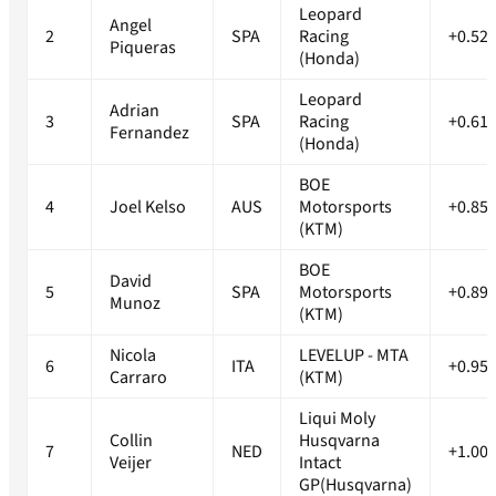
Leopard
Angel
2
SPA
Racing
+0.52
Piqueras
(Honda)
Leopard
Adrian
3
SPA
Racing
+0.61
Fernandez
(Honda)
BOE
4
Joel Kelso
AUS
Motorsports
+0.85
(KTM)
BOE
David
5
SPA
Motorsports
+0.89
Munoz
(KTM)
Nicola
LEVELUP - MTA
6
ITA
+0.95
Carraro
(KTM)
Liqui Moly
Collin
Husqvarna
7
NED
+1.00
Veijer
Intact
GP(Husqvarna)