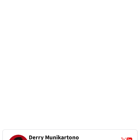
Derry Munikartono