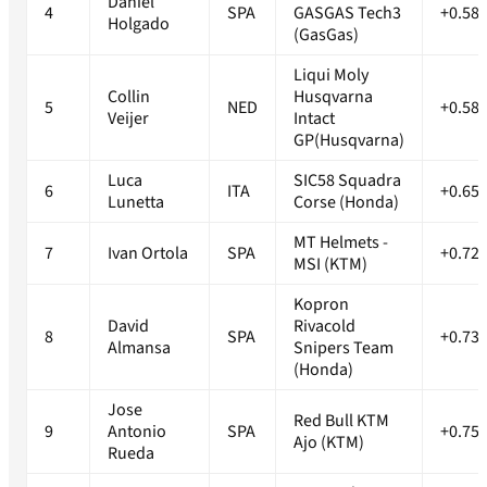
Daniel
4
SPA
GASGAS Tech3
+0.58
Holgado
(GasGas)
Liqui Moly
Collin
Husqvarna
5
NED
+0.58
Veijer
Intact
GP(Husqvarna)
Luca
SIC58 Squadra
6
ITA
+0.65
Lunetta
Corse (Honda)
MT Helmets -
7
Ivan Ortola
SPA
+0.72
MSI (KTM)
Kopron
David
Rivacold
8
SPA
+0.73
Almansa
Snipers Team
(Honda)
Jose
Red Bull KTM
9
Antonio
SPA
+0.75
Ajo (KTM)
Rueda