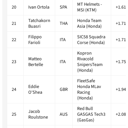
MT Helmets -
20
Ivan Ortola
SPA
+1.61
MSI (KTM)
Tatchakorn
Honda Team
21
THA
+1.71
Buasri
Asia (Honda)
Filippo
SIC58 Squadra
22
ITA
+1.71
Farioli
Corse (Honda)
Kopron
Matteo
Rivacold
23
ITA
+1.75
Bertelle
SnipersTeam
(Honda)
FleetSafe
Eddie
Honda MLav
24
GBR
+1.94
O'Shea
Racing
(Honda)
Red Bull
Jacob
25
AUS
GASGAS Tech3
+2.08
Roulstone
(GasGas)