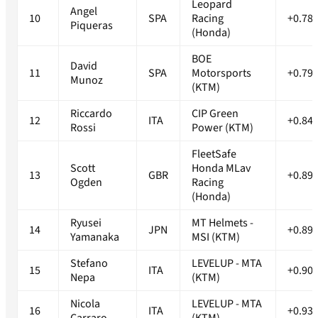
Leopard
Angel
10
SPA
Racing
+0.78
Piqueras
(Honda)
BOE
David
11
SPA
Motorsports
+0.79
Munoz
(KTM)
Riccardo
CIP Green
12
ITA
+0.84
Rossi
Power (KTM)
FleetSafe
Scott
Honda MLav
13
GBR
+0.89
Ogden
Racing
(Honda)
Ryusei
MT Helmets -
14
JPN
+0.89
Yamanaka
MSI (KTM)
Stefano
LEVELUP - MTA
15
ITA
+0.90
Nepa
(KTM)
Nicola
LEVELUP - MTA
16
ITA
+0.93