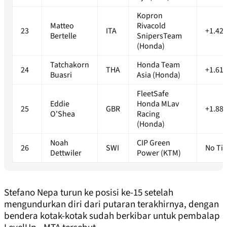
Kopron
Matteo
Rivacold
23
ITA
+1.42
Bertelle
SnipersTeam
(Honda)
Tatchakorn
Honda Team
24
THA
+1.61
Buasri
Asia (Honda)
FleetSafe
Eddie
Honda MLav
25
GBR
+1.88
O'Shea
Racing
(Honda)
Noah
CIP Green
26
SWI
No Ti
Dettwiler
Power (KTM)
Stefano Nepa turun ke posisi ke-15 setelah
mengundurkan diri dari putaran terakhirnya, dengan
bendera kotak-kotak sudah berkibar untuk pembalap