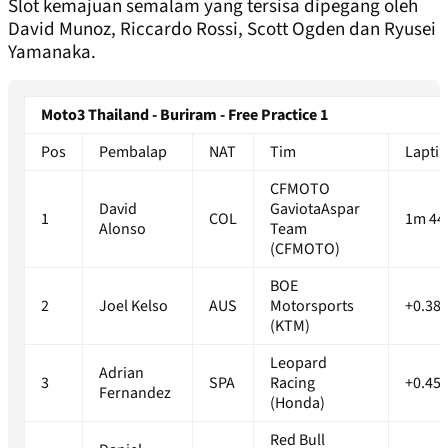
Slot kemajuan semalam yang tersisa dipegang oleh
David Munoz, Riccardo Rossi, Scott Ogden dan Ryusei
Yamanaka.
Moto3 Thailand - Buriram - Free Practice 1
Pos
Pembalap
NAT
Tim
Lapti
CFMOTO
David
GaviotaAspar
1
COL
1m 440
Alonso
Team
(CFMOTO)
BOE
2
Joel Kelso
AUS
Motorsports
+0.38
(KTM)
Leopard
Adrian
3
SPA
Racing
+0.45
Fernandez
(Honda)
Red Bull