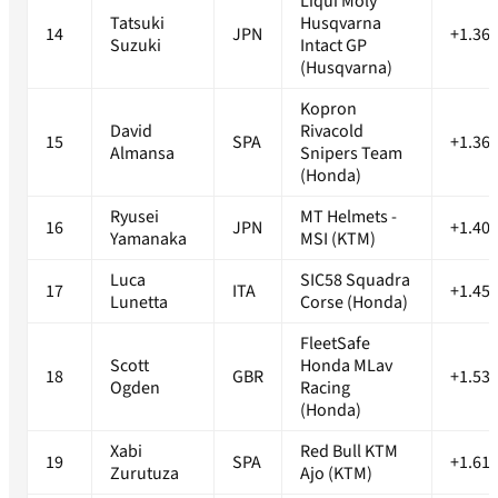
Liqui Moly
Tatsuki
Husqvarna
14
JPN
+1.36
Suzuki
Intact GP
(Husqvarna)
Kopron
David
Rivacold
15
SPA
+1.36
Almansa
Snipers Team
(Honda)
Ryusei
MT Helmets -
16
JPN
+1.40
Yamanaka
MSI (KTM)
Luca
SIC58 Squadra
17
ITA
+1.45
Lunetta
Corse (Honda)
FleetSafe
Scott
Honda MLav
18
GBR
+1.53
Ogden
Racing
(Honda)
Xabi
Red Bull KTM
19
SPA
+1.61
Zurutuza
Ajo (KTM)