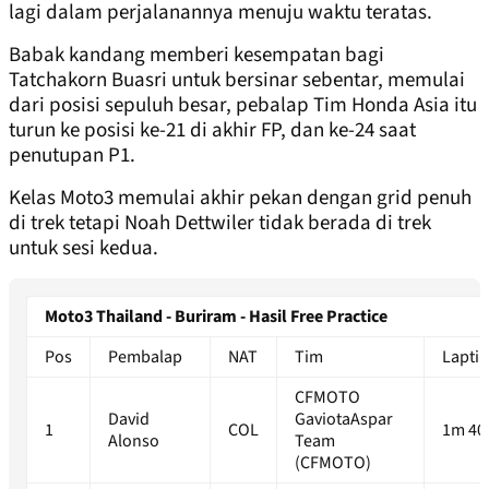
lagi dalam perjalanannya menuju waktu teratas.
Babak kandang memberi kesempatan bagi
Tatchakorn Buasri untuk bersinar sebentar, memulai
dari posisi sepuluh besar, pebalap Tim Honda Asia itu
turun ke posisi ke-21 di akhir FP, dan ke-24 saat
penutupan P1.
Kelas Moto3 memulai akhir pekan dengan grid penuh
di trek tetapi Noah Dettwiler tidak berada di trek
untuk sesi kedua.
Moto3 Thailand - Buriram - Hasil Free Practice
Pos
Pembalap
NAT
Tim
Lapti
CFMOTO
David
GaviotaAspar
1
COL
1m 40
Alonso
Team
(CFMOTO)