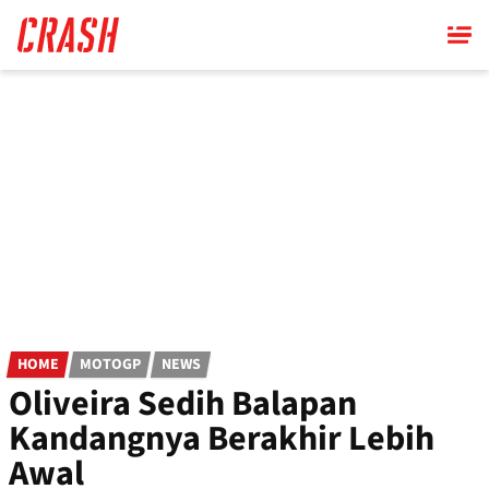
Skip
to
main
content
HOME
MOTOGP
NEWS
Oliveira Sedih Balapan
Kandangnya Berakhir Lebih
Awal