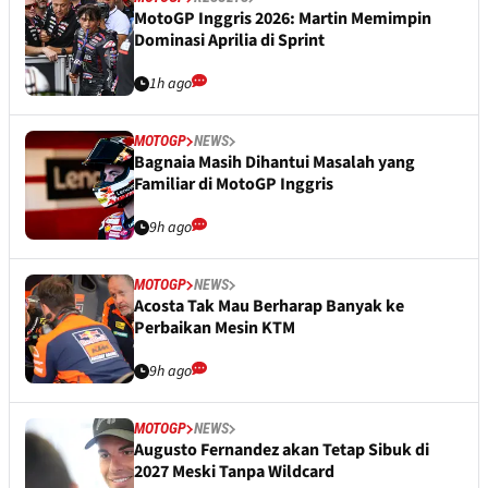
MotoGP Inggris 2026: Martin Memimpin
Dominasi Aprilia di Sprint
1h ago
MOTOGP
NEWS
Bagnaia Masih Dihantui Masalah yang
Familiar di MotoGP Inggris
9h ago
MOTOGP
NEWS
Acosta Tak Mau Berharap Banyak ke
Perbaikan Mesin KTM
9h ago
MOTOGP
NEWS
Augusto Fernandez akan Tetap Sibuk di
2027 Meski Tanpa Wildcard