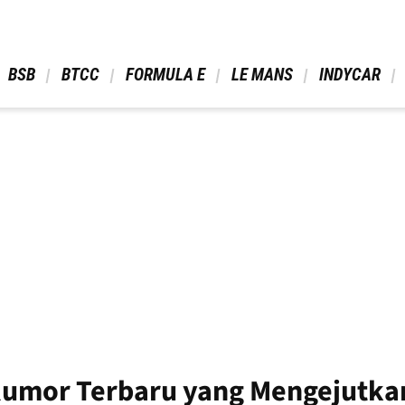
 BSB 
 BTCC 
 FORMULA E 
 LE MANS 
 INDYCAR 
Rumor Terbaru yang Mengejutka