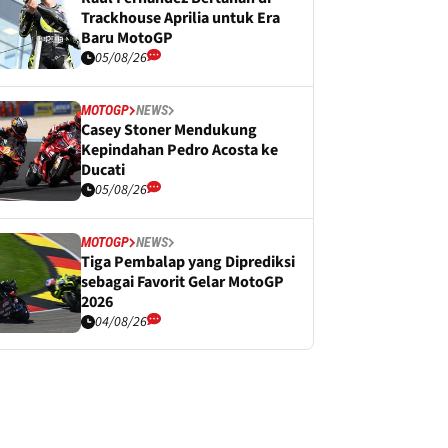
Trackhouse Aprilia untuk Era
Baru MotoGP
05/08/26
MOTOGP
NEWS
Casey Stoner Mendukung
Kepindahan Pedro Acosta ke
Ducati
05/08/26
MOTOGP
NEWS
Tiga Pembalap yang Diprediksi
sebagai Favorit Gelar MotoGP
2026
04/08/26