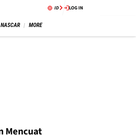
ID
LOG IN
 NASCAR 
 MORE 
n Mencuat