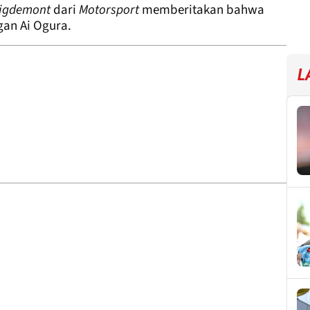
uigdemont
dari
Motorsport
memberitakan bahwa
an Ai Ogura.
L