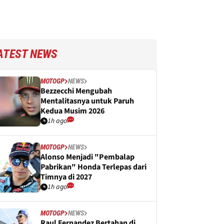
ATEST NEWS
MOTOGP
NEWS
Bezzecchi Mengubah
Mentalitasnya untuk Paruh
Kedua Musim 2026
1h ago
MOTOGP
NEWS
Alonso Menjadi "Pembalap
Pabrikan" Honda Terlepas dari
Timnya di 2027
1h ago
MOTOGP
NEWS
Raul Fernandez Bertahan di