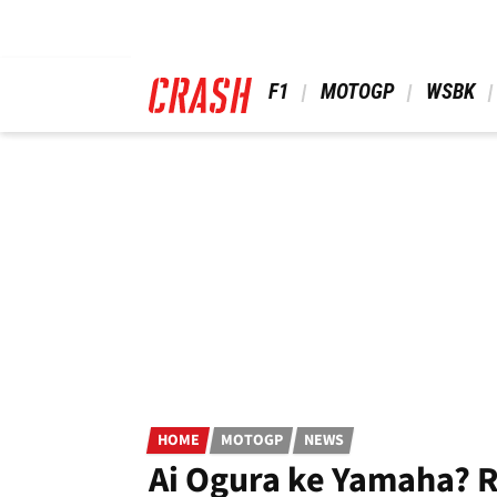
Skip
to
main
content
 F1 
 MOTOGP 
 WSBK 
HOME
MOTOGP
NEWS
Ai Ogura ke Yamaha? 