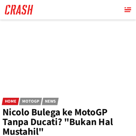
Skip
to
main
content
HOME
MOTOGP
NEWS
Nicolo Bulega ke MotoGP
Tanpa Ducati? "Bukan Hal
Mustahil"