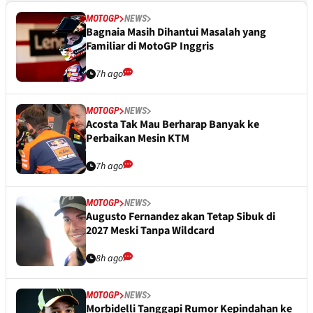
MOTOGP
NEWS
Bagnaia Masih Dihantui Masalah yang
Familiar di MotoGP Inggris
7h ago
MOTOGP
NEWS
Acosta Tak Mau Berharap Banyak ke
Perbaikan Mesin KTM
7h ago
MOTOGP
NEWS
Augusto Fernandez akan Tetap Sibuk di
2027 Meski Tanpa Wildcard
8h ago
MOTOGP
NEWS
Morbidelli Tanggapi Rumor Kepindahan ke