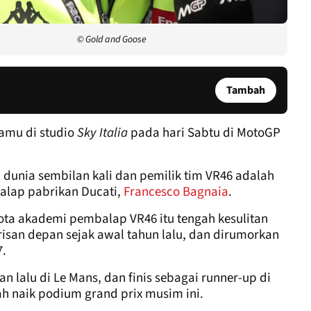
© Gold and Goose
Tambah
tamu di studio
Sky Italia
pada hari Sabtu di MotoGP
a dunia sembilan kali dan pemilik tim VR46 adalah
balap pabrikan Ducati,
Francesco Bagnaia
.
ota akademi pembalap VR46 itu tengah kesulitan
risan depan sejak awal tahun lalu, dan dirumorkan
7.
n lalu di Le Mans, dan finis sebagai runner-up di
ah naik podium grand prix musim ini.