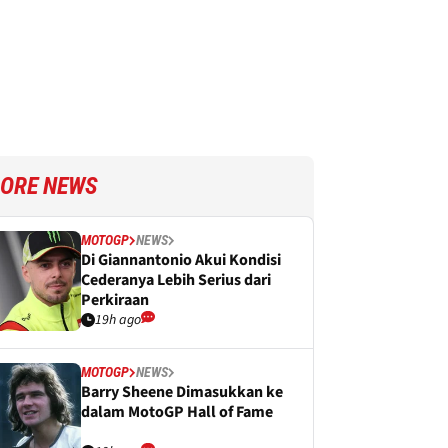
ORE NEWS
MOTOGP
NEWS
Di Giannantonio Akui Kondisi
Cederanya Lebih Serius dari
Perkiraan
19h ago
MOTOGP
NEWS
Barry Sheene Dimasukkan ke
dalam MotoGP Hall of Fame