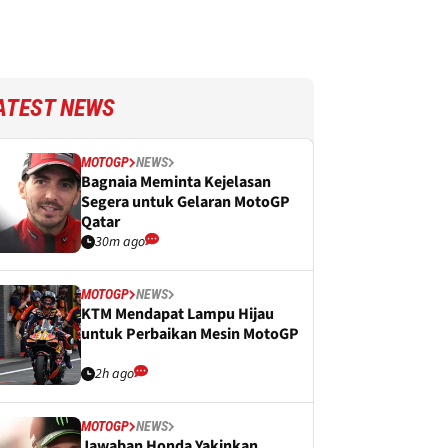
ATEST NEWS
MOTOGP
NEWS
Bagnaia Meminta Kejelasan
Segera untuk Gelaran MotoGP
Qatar
30m ago
MOTOGP
NEWS
KTM Mendapat Lampu Hijau
untuk Perbaikan Mesin MotoGP
2h ago
MOTOGP
NEWS
Jawaban Honda Yakinkan