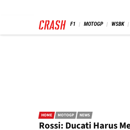
Skip
to
main
content
 F1 
 MOTOGP 
 WSBK 
HOME
MOTOGP
NEWS
Rossi: Ducati Harus 