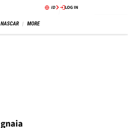
ID
LOG IN
 NASCAR 
 MORE 
agnaia