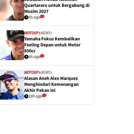
Quartararo untuk Bergabung di
Musim 2027
5h ago
MOTOGP
NEWS
Yamaha Fokus Kembalikan
Feeling Depan untuk Motor
850cc
6h ago
MOTOGP
NEWS
Alasan Aneh Alex Marquez
Menghindari Kemenangan
Akhir Pekan ini
18h ago