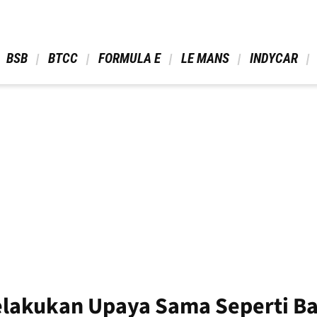
 BSB 
 BTCC 
 FORMULA E 
 LE MANS 
 INDYCAR 
Melakukan Upaya Sama Seperti B