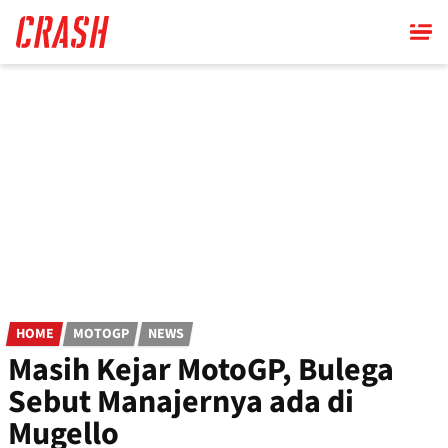
Skip
to
main
content
HOME
MOTOGP
NEWS
Masih Kejar MotoGP, Bulega
Sebut Manajernya ada di
Mugello