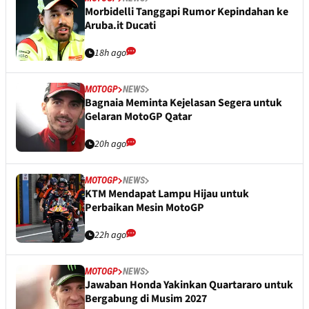
Morbidelli Tanggapi Rumor Kepindahan ke
Aruba.it Ducati
18h ago
MOTOGP
NEWS
Bagnaia Meminta Kejelasan Segera untuk
Gelaran MotoGP Qatar
20h ago
MOTOGP
NEWS
KTM Mendapat Lampu Hijau untuk
Perbaikan Mesin MotoGP
22h ago
MOTOGP
NEWS
Jawaban Honda Yakinkan Quartararo untuk
Bergabung di Musim 2027