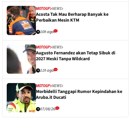
MOTOGP
NEWS
Acosta Tak Mau Berharap Banyak ke
Perbaikan Mesin KTM
10h ago
MOTOGP
NEWS
Augusto Fernandez akan Tetap Sibuk di
2027 Meski Tanpa Wildcard
11h ago
MOTOGP
NEWS
Morbidelli Tanggapi Rumor Kepindahan ke
Aruba.it Ducati
07/08/26