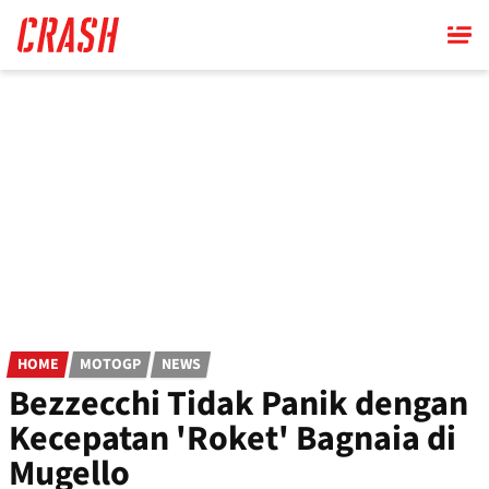
Skip
to
main
content
HOME
MOTOGP
NEWS
Bezzecchi Tidak Panik dengan
Kecepatan 'Roket' Bagnaia di
Mugello