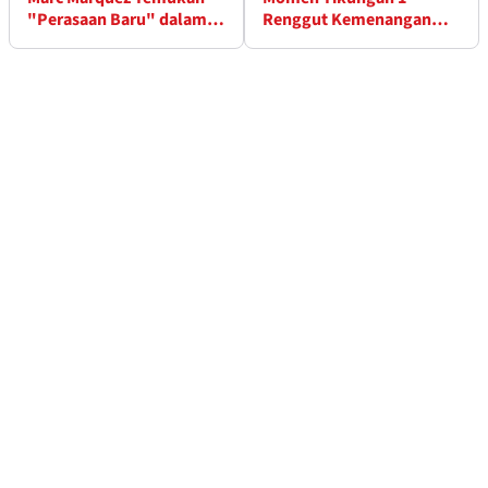
"Perasaan Baru" dalam
Renggut Kemenangan
Pertarungan Intens di
Kandang Di Giannantonio
Mugello