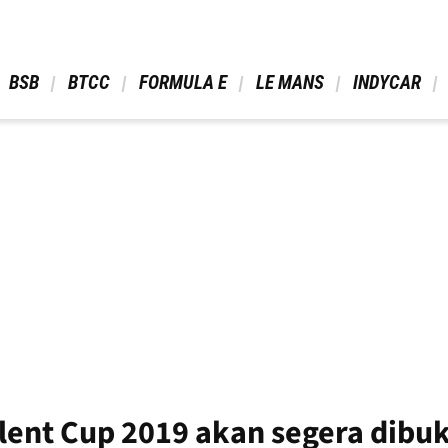
 BSB 
 BTCC 
 FORMULA E 
 LE MANS 
 INDYCAR 
alent Cup 2019 akan segera dibu