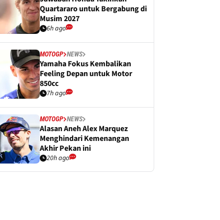
Quartararo untuk Bergabung di
Musim 2027
6h ago
MOTOGP
NEWS
Yamaha Fokus Kembalikan
Feeling Depan untuk Motor
850cc
7h ago
MOTOGP
NEWS
Alasan Aneh Alex Marquez
Menghindari Kemenangan
Akhir Pekan ini
20h ago