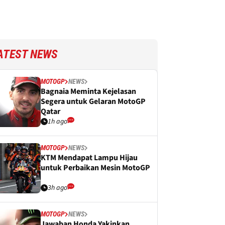
ATEST NEWS
MOTOGP
NEWS
Bagnaia Meminta Kejelasan
Segera untuk Gelaran MotoGP
Qatar
1h ago
MOTOGP
NEWS
KTM Mendapat Lampu Hijau
untuk Perbaikan Mesin MotoGP
3h ago
MOTOGP
NEWS
Jawaban Honda Yakinkan