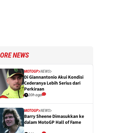
ORE NEWS
MOTOGP
NEWS
Di Giannantonio Akui Kondisi
Cederanya Lebih Serius dari
Perkiraan
20h ago
MOTOGP
NEWS
Barry Sheene Dimasukkan ke
dalam MotoGP Hall of Fame