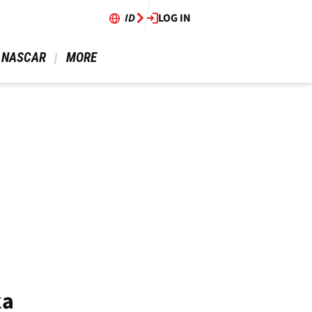
ID
LOG IN
 NASCAR 
 MORE 
ka