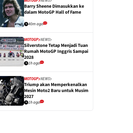
MOTOGP
NEWS
Barry Sheene Dimasukkan ke
dalam MotoGP Hall of Fame
40m ago
MOTOGP
NEWS
Silverstone Tetap Menjadi Tuan
Rumah MotoGP Inggris Sampai
2028
1h ago
MOTOGP
NEWS
Triump akan Memperkenalkan
Mesin Moto2 Baru untuk Musim
2027
1h ago