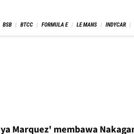
 BSB 
 BTCC 
 FORMULA E 
 LE MANS 
 INDYCAR 
Gaya Marquez' membawa Nakaga