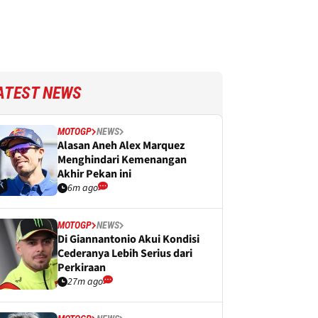
ATEST NEWS
MOTOGP
NEWS
Alasan Aneh Alex Marquez
Menghindari Kemenangan
Akhir Pekan ini
6m ago
MOTOGP
NEWS
Di Giannantonio Akui Kondisi
Cederanya Lebih Serius dari
Perkiraan
27m ago