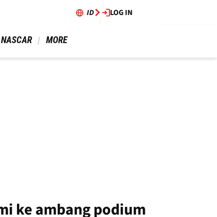
ID
LOG IN
 NASCAR 
 MORE 
mi ke ambang podium