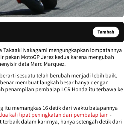
Tambah
tika Takaaki Nakagami mengungkapkan lompatannya
hir pekan MotoGP Jerez kedua karena mengubah
menyisir data Marc Marquez.
berarti sesuatu telah berubah menjadi lebih baik.
-benar membuat langkah besar hanya dengan
kah penampilan pembalap LCR Honda itu terbawa ke
g itu memangkas 16 detik dari waktu balapannya
ua kali lipat peningkatan dari pembalap lain
-
 terbaik dalam karirnya, hanya setengah detik dari